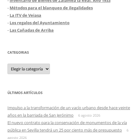
-
Inventario de Bienes de Zalamea la Real. Año 1933
-
Métodos para el blanqueo de ilegalidades
-
La ITV de Veiasa
-
Los regalos del Ayuntamiento
-
Las Cañadas de Arriba
CATEGORIAS
Categorias
ÚLTIMOS ARTÍCULOS
Impulso a la transformación de un vacío urbano desde hace veinte
años en la barriada de San Jerónimo
6 agosto 2026
El nuevo contrato para la conservación de monumentos de la vía
pública en Sevilla tendrá un 25 por ciento más de presupuesto
6
agosto 2026