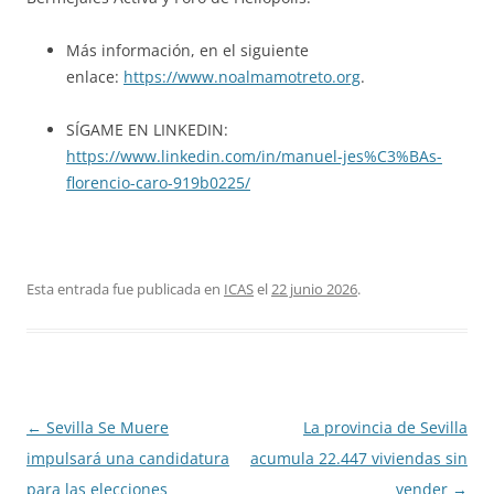
Más información, en el siguiente
enlace:
https://www.noalmamotreto.org
.
SÍGAME EN LINKEDIN:
https://www.linkedin.com/in/manuel-jes%C3%BAs-
florencio-caro-919b0225/
Esta entrada fue publicada en
ICAS
el
22 junio 2026
.
Navegación
←
Sevilla Se Muere
La provincia de Sevilla
de
impulsará una candidatura
acumula 22.447 viviendas sin
entradas
para las elecciones
vender
→