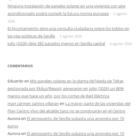
Ninguna instalación de paneles solares en una vivienda con aire
acondicionado podrá cumplir la futura norma europea
5 agosto
2026
El Ayuntamiento abre una consulta ciudadana sobre los toldos en
las vías públicas de Sevilla
5 agosto 2026
Julio (2026) deja 382 parados menos en Sevilla capital
4 agosto 2026
COMENTARIOS
Eduardo
en
Mis paneles solares en la planta deTejeda de Tiétar,
gestionada por Ekiluz/Repsol, generaron en julio (2026) un 86%
menos que hace un año, por los cortes de Red Eléctrica
mari carmen santos villaran
en
La mayor parte de las viviendas del
Plan Centro Vivo del alcalde Sanz no se construirán en el Centro
Aurora
en
El aeropuerto de Sevilla subasta una avioneta por 10
euros
Aurora
en
El aeropuerto de Sevilla subasta una avioneta por 10