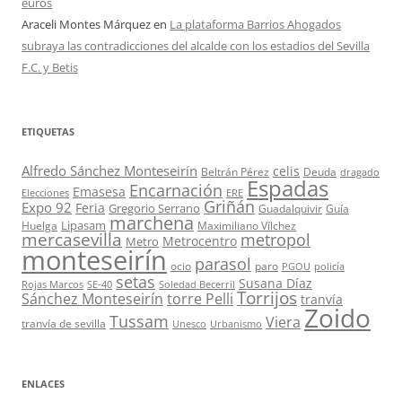
euros
Araceli Montes Márquez
en
La plataforma Barrios Ahogados
subraya las contradicciones del alcalde con los estadios del Sevilla
F.C. y Betis
ETIQUETAS
Alfredo Sánchez Monteseirín
celis
Beltrán Pérez
Deuda
dragado
Espadas
Encarnación
Emasesa
Elecciones
ERE
Griñán
Expo 92
Feria
Gregorio Serrano
Guadalquivir
Guía
marchena
Lipasam
Huelga
Maximiliano Vílchez
mercasevilla
metropol
Metrocentro
Metro
monteseirín
parasol
ocio
paro
PGOU
policía
setas
Susana Díaz
Rojas Marcos
SE-40
Soledad Becerril
Torrijos
Sánchez Monteseirín
torre Pelli
tranvía
Zoido
Tussam
Viera
tranvía de sevilla
Unesco
Urbanismo
ENLACES