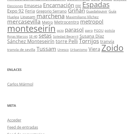
Espadas
Encarnación
Emasesa
Elecciones
ERE
Griñán
Expo 92
Feria
Gregorio Serrano
Guadalquivir
Guía
marchena
Lipasam
Huelga
Maximiliano Vílchez
mercasevilla
metropol
Metrocentro
Metro
monteseirín
parasol
ocio
paro
PGOU
policía
setas
Susana Díaz
Rojas Marcos
SE-40
Soledad Becerril
Torrijos
Sánchez Monteseirín
torre Pelli
tranvía
Zoido
Tussam
Viera
tranvía de sevilla
Unesco
Urbanismo
ENLACES
Carlos Mármol
META
Acceder
Feed de entradas