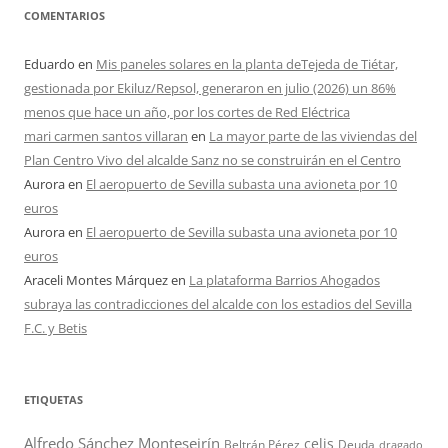
COMENTARIOS
Eduardo
en
Mis paneles solares en la planta deTejeda de Tiétar,
gestionada por Ekiluz/Repsol, generaron en julio (2026) un 86%
menos que hace un año, por los cortes de Red Eléctrica
mari carmen santos villaran
en
La mayor parte de las viviendas del
Plan Centro Vivo del alcalde Sanz no se construirán en el Centro
Aurora
en
El aeropuerto de Sevilla subasta una avioneta por 10
euros
Aurora
en
El aeropuerto de Sevilla subasta una avioneta por 10
euros
Araceli Montes Márquez
en
La plataforma Barrios Ahogados
subraya las contradicciones del alcalde con los estadios del Sevilla
F.C. y Betis
ETIQUETAS
Alfredo Sánchez Monteseirín
celis
Beltrán Pérez
Deuda
dragado