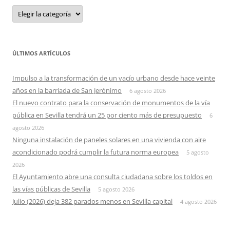
Categorias
ÚLTIMOS ARTÍCULOS
Impulso a la transformación de un vacío urbano desde hace veinte
años en la barriada de San Jerónimo
6 agosto 2026
El nuevo contrato para la conservación de monumentos de la vía
pública en Sevilla tendrá un 25 por ciento más de presupuesto
6
agosto 2026
Ninguna instalación de paneles solares en una vivienda con aire
acondicionado podrá cumplir la futura norma europea
5 agosto
2026
El Ayuntamiento abre una consulta ciudadana sobre los toldos en
las vías públicas de Sevilla
5 agosto 2026
Julio (2026) deja 382 parados menos en Sevilla capital
4 agosto 2026