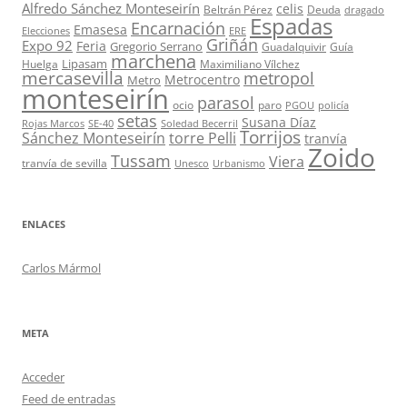
Alfredo Sánchez Monteseirín
celis
Beltrán Pérez
Deuda
dragado
Espadas
Encarnación
Emasesa
Elecciones
ERE
Griñán
Expo 92
Feria
Gregorio Serrano
Guadalquivir
Guía
marchena
Lipasam
Huelga
Maximiliano Vílchez
mercasevilla
metropol
Metrocentro
Metro
monteseirín
parasol
ocio
paro
PGOU
policía
setas
Susana Díaz
Rojas Marcos
SE-40
Soledad Becerril
Torrijos
Sánchez Monteseirín
torre Pelli
tranvía
Zoido
Tussam
Viera
tranvía de sevilla
Unesco
Urbanismo
ENLACES
Carlos Mármol
META
Acceder
Feed de entradas