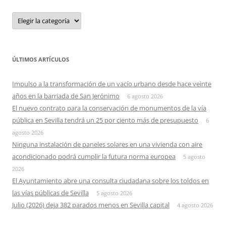
Categorias
ÚLTIMOS ARTÍCULOS
Impulso a la transformación de un vacío urbano desde hace veinte
años en la barriada de San Jerónimo
6 agosto 2026
El nuevo contrato para la conservación de monumentos de la vía
pública en Sevilla tendrá un 25 por ciento más de presupuesto
6
agosto 2026
Ninguna instalación de paneles solares en una vivienda con aire
acondicionado podrá cumplir la futura norma europea
5 agosto
2026
El Ayuntamiento abre una consulta ciudadana sobre los toldos en
las vías públicas de Sevilla
5 agosto 2026
Julio (2026) deja 382 parados menos en Sevilla capital
4 agosto 2026