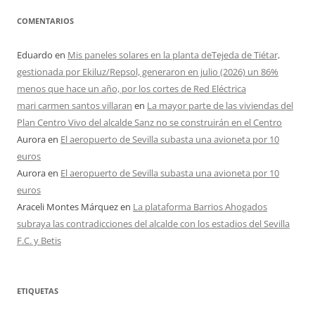
COMENTARIOS
Eduardo
en
Mis paneles solares en la planta deTejeda de Tiétar,
gestionada por Ekiluz/Repsol, generaron en julio (2026) un 86%
menos que hace un año, por los cortes de Red Eléctrica
mari carmen santos villaran
en
La mayor parte de las viviendas del
Plan Centro Vivo del alcalde Sanz no se construirán en el Centro
Aurora
en
El aeropuerto de Sevilla subasta una avioneta por 10
euros
Aurora
en
El aeropuerto de Sevilla subasta una avioneta por 10
euros
Araceli Montes Márquez
en
La plataforma Barrios Ahogados
subraya las contradicciones del alcalde con los estadios del Sevilla
F.C. y Betis
ETIQUETAS