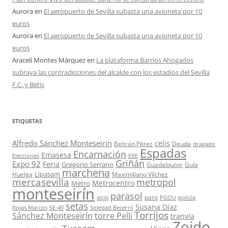
Aurora
en
El aeropuerto de Sevilla subasta una avioneta por 10
euros
Aurora
en
El aeropuerto de Sevilla subasta una avioneta por 10
euros
Araceli Montes Márquez
en
La plataforma Barrios Ahogados
subraya las contradicciones del alcalde con los estadios del Sevilla
F.C. y Betis
ETIQUETAS
Alfredo Sánchez Monteseirín
celis
Beltrán Pérez
Deuda
dragado
Espadas
Encarnación
Emasesa
Elecciones
ERE
Griñán
Expo 92
Feria
Gregorio Serrano
Guadalquivir
Guía
marchena
Lipasam
Huelga
Maximiliano Vílchez
mercasevilla
metropol
Metrocentro
Metro
monteseirín
parasol
ocio
paro
PGOU
policía
setas
Susana Díaz
Rojas Marcos
SE-40
Soledad Becerril
Torrijos
Sánchez Monteseirín
torre Pelli
tranvía
Zoido