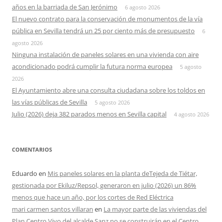
años en la barriada de San Jerónimo
6 agosto 2026
El nuevo contrato para la conservación de monumentos de la vía
pública en Sevilla tendrá un 25 por ciento más de presupuesto
6
agosto 2026
Ninguna instalación de paneles solares en una vivienda con aire
acondicionado podrá cumplir la futura norma europea
5 agosto
2026
El Ayuntamiento abre una consulta ciudadana sobre los toldos en
las vías públicas de Sevilla
5 agosto 2026
Julio (2026) deja 382 parados menos en Sevilla capital
4 agosto 2026
COMENTARIOS
Eduardo
en
Mis paneles solares en la planta deTejeda de Tiétar,
gestionada por Ekiluz/Repsol, generaron en julio (2026) un 86%
menos que hace un año, por los cortes de Red Eléctrica
mari carmen santos villaran
en
La mayor parte de las viviendas del
Plan Centro Vivo del alcalde Sanz no se construirán en el Centro