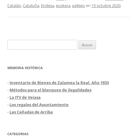
Catalán
,
Cataluña
,
Endesa
,
euskera
,
gallego
en
15 octubre 2020
.
Buscar:
MEMORIA HISTÓRICA
-
Inventario de Bienes de Zalamea la Real. Año 1933
-
Métodos para el blanqueo de ilegalidades
-
La ITV de Veiasa
-
Los regalos del Ayuntamiento
-
Las Cañadas de Arriba
CATEGORIAS