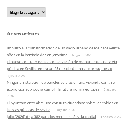
Categorias
ÚLTIMOS ARTÍCULOS
Impulso a la transformación de un vacío urbano desde hace veinte
años en la barriada de San Jerónimo
6 agosto 2026
El nuevo contrato para la conservación de monumentos de la vía
pública en Sevilla tendrá un 25 por ciento más de presupuesto
6
agosto 2026
Ninguna instalación de paneles solares en una vivienda con aire
acondicionado podrá cumplir la futura norma europea
5 agosto
2026
El Ayuntamiento abre una consulta ciudadana sobre los toldos en
las vías públicas de Sevilla
5 agosto 2026
Julio (2026) deja 382 parados menos en Sevilla capital
4 agosto 2026