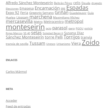
Alfredo Sánchez Monteseirín
celis
Beltrán Pérez
Deuda
dragado
Espadas
Encarnación
Emasesa
Elecciones
ERE
Griñán
Expo 92
Feria
Gregorio Serrano
Guadalquivir
Guía
marchena
Lipasam
Huelga
Maximiliano Vílchez
mercasevilla
metropol
Metrocentro
Metro
monteseirín
parasol
ocio
paro
PGOU
policía
setas
Susana Díaz
Rojas Marcos
SE-40
Soledad Becerril
Torrijos
Sánchez Monteseirín
torre Pelli
tranvía
Zoido
Tussam
Viera
tranvía de sevilla
Unesco
Urbanismo
ENLACES
Carlos Mármol
META
Acceder
Feed de entradas