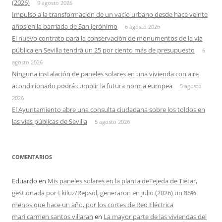
(2026)
9 agosto 2026
Impulso a la transformación de un vacío urbano desde hace veinte
años en la barriada de San Jerónimo
6 agosto 2026
El nuevo contrato para la conservación de monumentos de la vía
pública en Sevilla tendrá un 25 por ciento más de presupuesto
6
agosto 2026
Ninguna instalación de paneles solares en una vivienda con aire
acondicionado podrá cumplir la futura norma europea
5 agosto
2026
El Ayuntamiento abre una consulta ciudadana sobre los toldos en
las vías públicas de Sevilla
5 agosto 2026
COMENTARIOS
Eduardo
en
Mis paneles solares en la planta deTejeda de Tiétar,
gestionada por Ekiluz/Repsol, generaron en julio (2026) un 86%
menos que hace un año, por los cortes de Red Eléctrica
mari carmen santos villaran
en
La mayor parte de las viviendas del