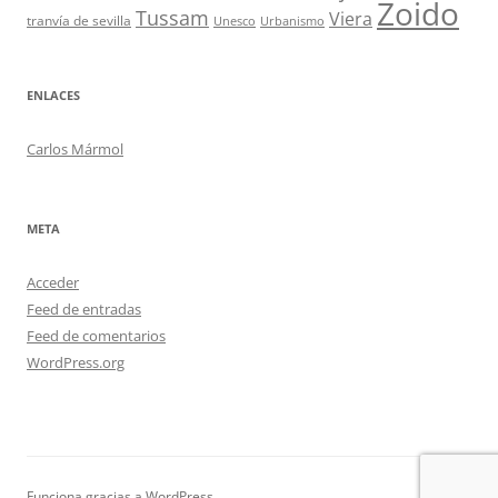
Zoido
Tussam
Viera
tranvía de sevilla
Unesco
Urbanismo
ENLACES
Carlos Mármol
META
Acceder
Feed de entradas
Feed de comentarios
WordPress.org
Funciona gracias a WordPress