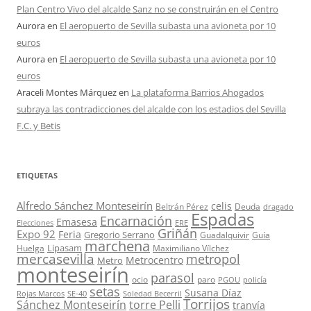
Plan Centro Vivo del alcalde Sanz no se construirán en el Centro
Aurora
en
El aeropuerto de Sevilla subasta una avioneta por 10
euros
Aurora
en
El aeropuerto de Sevilla subasta una avioneta por 10
euros
Araceli Montes Márquez
en
La plataforma Barrios Ahogados
subraya las contradicciones del alcalde con los estadios del Sevilla
F.C. y Betis
ETIQUETAS
Alfredo Sánchez Monteseirín
celis
Beltrán Pérez
Deuda
dragado
Espadas
Encarnación
Emasesa
Elecciones
ERE
Griñán
Expo 92
Feria
Gregorio Serrano
Guadalquivir
Guía
marchena
Lipasam
Huelga
Maximiliano Vílchez
mercasevilla
metropol
Metrocentro
Metro
monteseirín
parasol
ocio
paro
PGOU
policía
setas
Susana Díaz
Rojas Marcos
SE-40
Soledad Becerril
Torrijos
Sánchez Monteseirín
torre Pelli
tranvía