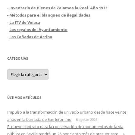
-
Inventario de Bienes de Zalamea la Real. Año 1933
-
Métodos para el blanqueo de ilegalidades
-
La ITV de Veiasa
-
Los regalos del Ayuntamiento
-
Las Cañadas de Arriba
CATEGORIAS
Categorias
ÚLTIMOS ARTÍCULOS
Impulso a la transformación de un vacío urbano desde hace veinte
años en la barriada de San Jerónimo
6 agosto 2026
El nuevo contrato para la conservación de monumentos de la vía
pública en Sevilla tendrá un 25 por ciento más de presupuesto
6