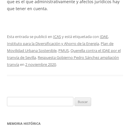
que es el que administrativamente y afectos jurídicos hay
que tener en cuenta.
Esta entrada se publicó en
ICAS
y está etiquetada con
IDAE
,
Instituto para la Diversificación y Ahorro de la Energía
,
Plan de
Movilidad Urbana Sostenible
,
PMUS
,
Querella contra el IDAE por el
tranvía de Sevilla
,
Respuesta Gobierno Pedro Sánchez ampliación
tranvía
en
2 noviembre 2020
.
Buscar:
MEMORIA HISTÓRICA