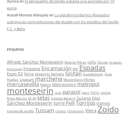
Aurora
en
El aeropuerto de Sevilla subasta una avioneta por 10
euros
Araceli Montes Márquez
en
La plataforma Barrios Ahogados
subraya las contradicciones del alcalde con los estadios del Sevilla
F.C. y Betis
ETIQUETAS
Alfredo Sánchez Monteseirín
celis
Beltrán Pérez
Deuda
dragado
Espadas
Encarnación
Emasesa
Elecciones
ERE
Griñán
Expo 92
Feria
Gregorio Serrano
Guadalquivir
Guía
marchena
Lipasam
Huelga
Maximiliano Vílchez
mercasevilla
metropol
Metrocentro
Metro
monteseirín
parasol
ocio
paro
PGOU
policía
setas
Susana Díaz
Rojas Marcos
SE-40
Soledad Becerril
Torrijos
Sánchez Monteseirín
torre Pelli
tranvía
Zoido
Tussam
Viera
tranvía de sevilla
Unesco
Urbanismo