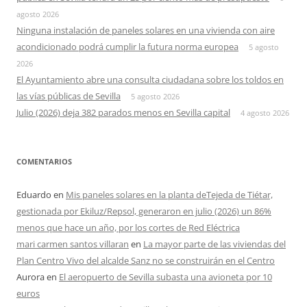
agosto 2026
Ninguna instalación de paneles solares en una vivienda con aire
acondicionado podrá cumplir la futura norma europea
5 agosto
2026
El Ayuntamiento abre una consulta ciudadana sobre los toldos en
las vías públicas de Sevilla
5 agosto 2026
Julio (2026) deja 382 parados menos en Sevilla capital
4 agosto 2026
COMENTARIOS
Eduardo
en
Mis paneles solares en la planta deTejeda de Tiétar,
gestionada por Ekiluz/Repsol, generaron en julio (2026) un 86%
menos que hace un año, por los cortes de Red Eléctrica
mari carmen santos villaran
en
La mayor parte de las viviendas del
Plan Centro Vivo del alcalde Sanz no se construirán en el Centro
Aurora
en
El aeropuerto de Sevilla subasta una avioneta por 10
euros