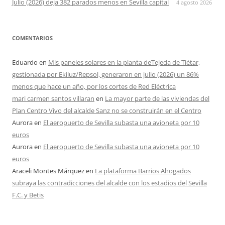
Julio (2026) deja 382 parados menos en Sevilla capital
4 agosto 2026
COMENTARIOS
Eduardo
en
Mis paneles solares en la planta deTejeda de Tiétar,
gestionada por Ekiluz/Repsol, generaron en julio (2026) un 86%
menos que hace un año, por los cortes de Red Eléctrica
mari carmen santos villaran
en
La mayor parte de las viviendas del
Plan Centro Vivo del alcalde Sanz no se construirán en el Centro
Aurora
en
El aeropuerto de Sevilla subasta una avioneta por 10
euros
Aurora
en
El aeropuerto de Sevilla subasta una avioneta por 10
euros
Araceli Montes Márquez
en
La plataforma Barrios Ahogados
subraya las contradicciones del alcalde con los estadios del Sevilla
F.C. y Betis