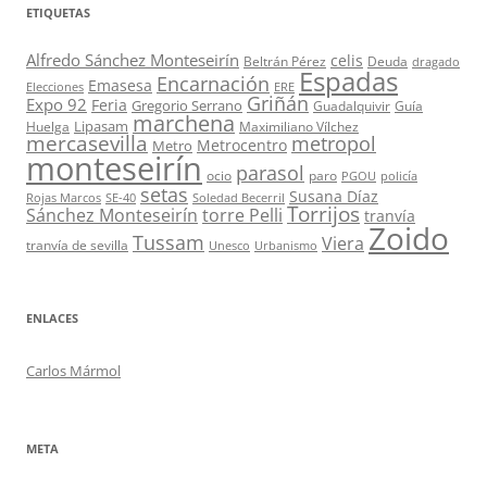
ETIQUETAS
Alfredo Sánchez Monteseirín
celis
Beltrán Pérez
Deuda
dragado
Espadas
Encarnación
Emasesa
Elecciones
ERE
Griñán
Expo 92
Feria
Gregorio Serrano
Guadalquivir
Guía
marchena
Lipasam
Huelga
Maximiliano Vílchez
mercasevilla
metropol
Metrocentro
Metro
monteseirín
parasol
ocio
paro
PGOU
policía
setas
Susana Díaz
Rojas Marcos
SE-40
Soledad Becerril
Torrijos
Sánchez Monteseirín
torre Pelli
tranvía
Zoido
Tussam
Viera
tranvía de sevilla
Unesco
Urbanismo
ENLACES
Carlos Mármol
META