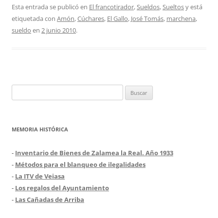
Esta entrada se publicó en
El francotirador
,
Sueldos
,
Sueltos
y está
etiquetada con
Amón
,
Cúchares
,
El Gallo
,
José Tomás
,
marchena
,
sueldo
en
2 junio 2010
.
Buscar:
MEMORIA HISTÓRICA
-
Inventario de Bienes de Zalamea la Real. Año 1933
-
Métodos para el blanqueo de ilegalidades
-
La ITV de Veiasa
-
Los regalos del Ayuntamiento
-
Las Cañadas de Arriba