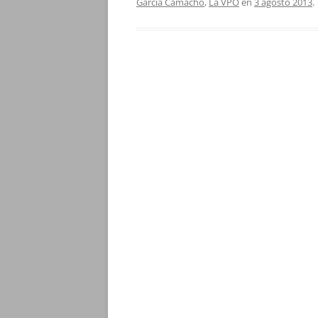
García Camacho
,
La VPO
en
3 agosto 2013
.