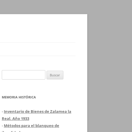
Buscar:
MEMORIA HISTÓRICA
-
Inventario de Bienes de Zalamea la
Real. Año 1933
-
Métodos para el blanqueo de