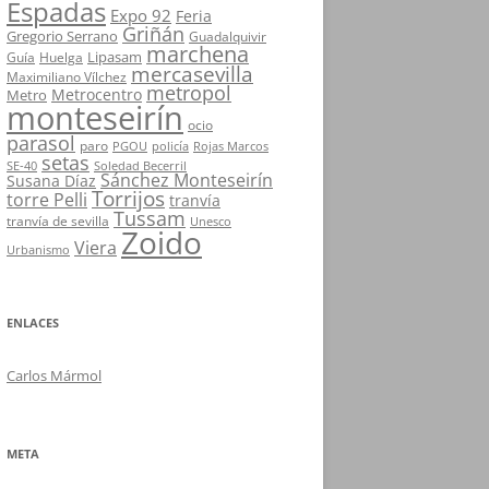
Espadas
Expo 92
Feria
Griñán
Gregorio Serrano
Guadalquivir
marchena
Lipasam
Guía
Huelga
mercasevilla
Maximiliano Vílchez
metropol
Metrocentro
Metro
monteseirín
ocio
parasol
paro
PGOU
policía
Rojas Marcos
setas
SE-40
Soledad Becerril
Sánchez Monteseirín
Susana Díaz
Torrijos
torre Pelli
tranvía
Tussam
tranvía de sevilla
Unesco
Zoido
Viera
Urbanismo
ENLACES
Carlos Mármol
META