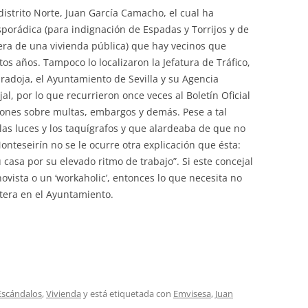
istrito Norte, Juan García Camacho, el cual ha
porádica (para indignación de Espadas y Torrijos y de
pera de una vivienda pública) que hay vecinos que
tos años. Tampoco lo localizaron la Jefatura de Tráfico,
radoja, el Ayuntamiento de Sevilla y su Agencia
al, por lo que recurrieron once veces al Boletín Oficial
ciones sobre multas, embargos y demás. Pese a tal
las luces y los taquígrafos y que alardeaba de que no
onteseirín no se le ocurre otra explicación que ésta:
u casa por su elevado ritmo de trabajo”. Si este concejal
anovista o un ‘workaholic’, entonces lo que necesita no
tera en el Ayuntamiento.
Escándalos
,
Vivienda
y está etiquetada con
Emvisesa
,
Juan