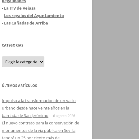
ilegalidades
-
La ITV de Veiasa
-
Los regalos del Ayuntamiento
-
Las Cañadas de Arriba
CATEGORIAS
Categorias
ÚLTIMOS ARTÍCULOS
Impulso a la transformación de un vacío
urbano desde hace veinte años en la
barriada de San Jerónimo
6 agosto 2026
El nuevo contrato para la conservación de
monumentos de la vía pública en Sevilla
tendrá un 25 por ciento más de