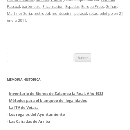
Pascual
,
barómetro
,
Encarnación
,
Espadas
,
Europa Press
,
Griñán
,
Martínez Soria
,
metropol
,
monteseirín
,
parasol
,
setas
,
teletipo
en
21
enero 2011
.
Buscar:
MEMORIA HISTÓRICA
-
Inventario de Bienes de Zalamea la Real. Año 1933
-
Métodos para el blanqueo de ilegalidades
-
La ITV de Veiasa
-
Los regalos del Ayuntamiento
-
Las Cañadas de Arriba