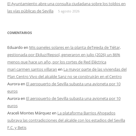
El Ayuntamiento abre una consulta ciudadana sobre los toldos en
las vías públicas de Sevilla
5 agosto 2026
COMENTARIOS
Eduardo
en
Mis paneles solares en la planta deTejeda de Tiétar,
gestionada por Ekiluz/Repsol, generaron en julio (2026) un 86%
menos que hace un año, por los cortes de Red Eléctrica
mari carmen santos villaran
en
La mayor parte de las viviendas del
Plan Centro Vivo del alcalde Sanz no se construirán en el Centro
Aurora
en
El aeropuerto de Sevilla subasta una avioneta por 10
euros
Aurora
en
El aeropuerto de Sevilla subasta una avioneta por 10
euros
Araceli Montes Márquez
en
La plataforma Barrios Ahogados
subraya las contradicciones del alcalde con los estadios del Sevilla
F.C. y Betis