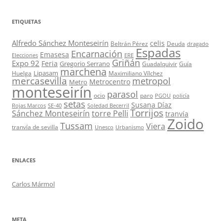
ETIQUETAS
Alfredo Sánchez Monteseirín
celis
Beltrán Pérez
Deuda
dragado
Espadas
Encarnación
Emasesa
Elecciones
ERE
Griñán
Expo 92
Feria
Gregorio Serrano
Guadalquivir
Guía
marchena
Lipasam
Huelga
Maximiliano Vílchez
mercasevilla
metropol
Metrocentro
Metro
monteseirín
parasol
ocio
paro
PGOU
policía
setas
Susana Díaz
Rojas Marcos
SE-40
Soledad Becerril
Torrijos
Sánchez Monteseirín
torre Pelli
tranvía
Zoido
Tussam
Viera
tranvía de sevilla
Unesco
Urbanismo
ENLACES
Carlos Mármol
META