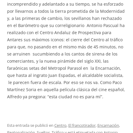
incomprendido y adelantado a su tiempo, se ha esforzado
por llevarnos a todos la tierra prometida de la Modernidad
y, a las primeras de cambio, los sevillanos han rechazado
en el Barómetro que su correligionario Antonio Pascual ha
realizado con el Centro Andaluz de Prospectiva para
Antares sus máximos iconos: el cierre del Centro al tráfico
para que, no pasando en el mismo más de 45 minutos, no
se arruinen sucumbiendo a los cantos de sirena de los
comerciantes, y la nueva pirámide del siglo XXI, las
faraónicas setas del Metropol Parasol en la Encarnación,
que hasta al ingrato Juan Espadas, el alcaldable socialista,
le parecen fuera de escala. Por eso se nos va. Como Paco
Martínez Soria en aquella película clásica del cine español,
Alfredo ya pregona: “esta ciudad no es para mí”.
Esta entrada se publicó en
Centro
,
El francotirador
,
Encarnación
,
Peatonalización
,
Sueltos
,
Tráfico
y está etiquetada con
Antonio