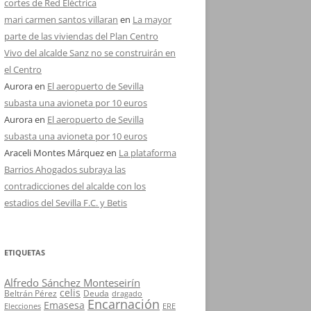
cortes de Red Eléctrica
mari carmen santos villaran
en
La mayor
parte de las viviendas del Plan Centro
Vivo del alcalde Sanz no se construirán en
el Centro
Aurora
en
El aeropuerto de Sevilla
subasta una avioneta por 10 euros
Aurora
en
El aeropuerto de Sevilla
subasta una avioneta por 10 euros
Araceli Montes Márquez
en
La plataforma
Barrios Ahogados subraya las
contradicciones del alcalde con los
estadios del Sevilla F.C. y Betis
ETIQUETAS
Alfredo Sánchez Monteseirín
celis
Beltrán Pérez
Deuda
dragado
Encarnación
Emasesa
Elecciones
ERE