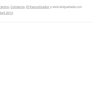
Centro
,
Comercio
,
El francotirador
y está etiquetada con
bril 2013
.