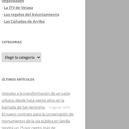
ilegalidades
-
La ITV de Veiasa
-
Los regalos del Ayuntamiento
-
Las Cañadas de Arriba
CATEGORIAS
Categorias
ÚLTIMOS ARTÍCULOS
Impulso a la transformación de un vacío
urbano desde hace veinte años en la
barriada de San Jerónimo
6 agosto 2026
El nuevo contrato para la conservación de
monumentos de la vía pública en Sevilla
tendrá un 25 por ciento más de