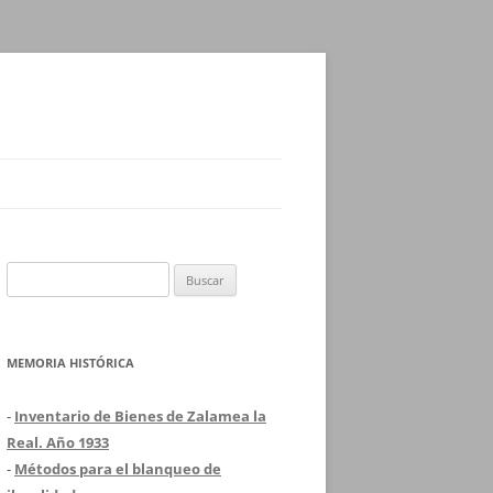
Buscar:
MEMORIA HISTÓRICA
-
Inventario de Bienes de Zalamea la
Real. Año 1933
-
Métodos para el blanqueo de