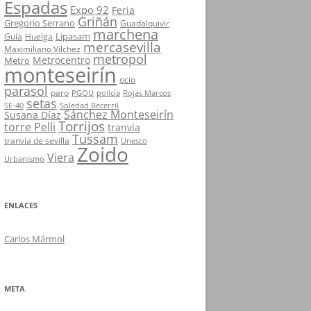
Espadas
Expo 92
Feria
Griñán
Gregorio Serrano
Guadalquivir
marchena
Lipasam
Guía
Huelga
mercasevilla
Maximiliano Vílchez
metropol
Metrocentro
Metro
monteseirín
ocio
parasol
paro
PGOU
policía
Rojas Marcos
setas
SE-40
Soledad Becerril
Sánchez Monteseirín
Susana Díaz
Torrijos
torre Pelli
tranvía
Tussam
tranvía de sevilla
Unesco
Zoido
Viera
Urbanismo
ENLACES
Carlos Mármol
META