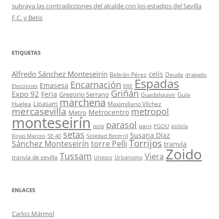
subraya las contradicciones del alcalde con los estadios del Sevilla
F.C. y Betis
ETIQUETAS
Alfredo Sánchez Monteseirín
celis
Beltrán Pérez
Deuda
dragado
Espadas
Encarnación
Emasesa
Elecciones
ERE
Griñán
Expo 92
Feria
Gregorio Serrano
Guadalquivir
Guía
marchena
Lipasam
Huelga
Maximiliano Vílchez
mercasevilla
metropol
Metrocentro
Metro
monteseirín
parasol
ocio
paro
PGOU
policía
setas
Susana Díaz
Rojas Marcos
SE-40
Soledad Becerril
Torrijos
Sánchez Monteseirín
torre Pelli
tranvía
Zoido
Tussam
Viera
tranvía de sevilla
Unesco
Urbanismo
ENLACES
Carlos Mármol