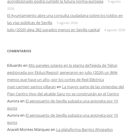
acondicionado podrá cumplir la futura norma europea
5 agosto
2026
El Ayuntamiento abre una consulta ciudadana sobre los toldos en
las vías públicas de Sevilla
5 agosto 2026
Julio (2026) deja 382 parados menos en Sevilla capital
4 agosto 2026
COMENTARIOS
Eduardo
en
Mis paneles solares en la planta deTejeda de Tiétar,
gestionada por Ekiluz/Repsol, generaron en julio (2026) un 86%
menos que hace un año, por los cortes de Red Eléctrica
mari carmen santos villaran
en
La mayor parte de las viviendas del
Plan Centro Vivo del alcalde Sanz no se construirán en el Centro
Aurora
en
El aeropuerto de Sevilla subasta una avioneta por 10
euros
Aurora
en
El aeropuerto de Sevilla subasta una avioneta por 10
euros
Araceli Montes Márquez
en
La plataforma Barrios Ahogados