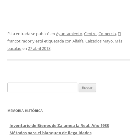
Esta entrada se publicó en
Ayuntamiento
,
Centro
,
Comercio
,
El
francotirador
y está etiquetada con
Alfalfa
,
Calzados Mayo
,
Más
bacalao
en
27 abril 2013
.
Buscar:
MEMORIA HISTÓRICA
-
Inventario de Bienes de Zalamea la Real. Año 1933
-
Métodos para el blanqueo de ilegalidades