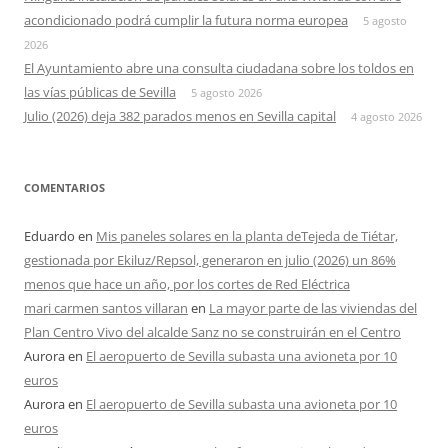
acondicionado podrá cumplir la futura norma europea
5 agosto
2026
El Ayuntamiento abre una consulta ciudadana sobre los toldos en
las vías públicas de Sevilla
5 agosto 2026
Julio (2026) deja 382 parados menos en Sevilla capital
4 agosto 2026
COMENTARIOS
Eduardo
en
Mis paneles solares en la planta deTejeda de Tiétar,
gestionada por Ekiluz/Repsol, generaron en julio (2026) un 86%
menos que hace un año, por los cortes de Red Eléctrica
mari carmen santos villaran
en
La mayor parte de las viviendas del
Plan Centro Vivo del alcalde Sanz no se construirán en el Centro
Aurora
en
El aeropuerto de Sevilla subasta una avioneta por 10
euros
Aurora
en
El aeropuerto de Sevilla subasta una avioneta por 10
euros