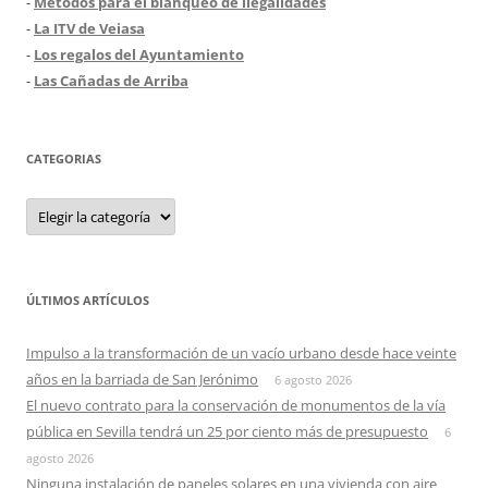
-
Métodos para el blanqueo de ilegalidades
-
La ITV de Veiasa
-
Los regalos del Ayuntamiento
-
Las Cañadas de Arriba
CATEGORIAS
Categorias
ÚLTIMOS ARTÍCULOS
Impulso a la transformación de un vacío urbano desde hace veinte
años en la barriada de San Jerónimo
6 agosto 2026
El nuevo contrato para la conservación de monumentos de la vía
pública en Sevilla tendrá un 25 por ciento más de presupuesto
6
agosto 2026
Ninguna instalación de paneles solares en una vivienda con aire