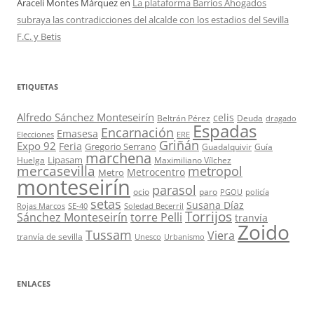
Araceli Montes Márquez
en
La plataforma Barrios Ahogados
subraya las contradicciones del alcalde con los estadios del Sevilla
F.C. y Betis
ETIQUETAS
Alfredo Sánchez Monteseirín
celis
Beltrán Pérez
Deuda
dragado
Espadas
Encarnación
Emasesa
Elecciones
ERE
Griñán
Expo 92
Feria
Gregorio Serrano
Guadalquivir
Guía
marchena
Lipasam
Huelga
Maximiliano Vílchez
mercasevilla
metropol
Metrocentro
Metro
monteseirín
parasol
ocio
paro
PGOU
policía
setas
Susana Díaz
Rojas Marcos
SE-40
Soledad Becerril
Torrijos
Sánchez Monteseirín
torre Pelli
tranvía
Zoido
Tussam
Viera
tranvía de sevilla
Unesco
Urbanismo
ENLACES