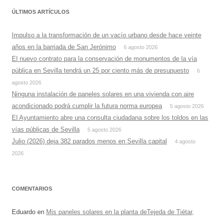
ÚLTIMOS ARTÍCULOS
Impulso a la transformación de un vacío urbano desde hace veinte
años en la barriada de San Jerónimo
6 agosto 2026
El nuevo contrato para la conservación de monumentos de la vía
pública en Sevilla tendrá un 25 por ciento más de presupuesto
6
agosto 2026
Ninguna instalación de paneles solares en una vivienda con aire
acondicionado podrá cumplir la futura norma europea
5 agosto 2026
El Ayuntamiento abre una consulta ciudadana sobre los toldos en las
vías públicas de Sevilla
5 agosto 2026
Julio (2026) deja 382 parados menos en Sevilla capital
4 agosto
2026
COMENTARIOS
Eduardo
en
Mis paneles solares en la planta deTejeda de Tiétar,