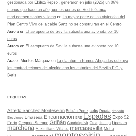
gestionada por Ekiluz/Repsol, generaron en julio (2026) un 86%
menos que hace un año, por los cortes de Red Eléctrica
mari carmen santos villaran
en
La mayor parte de las viviendas del
Plan Centro Vivo del alcalde Sanz no se construirán en el Centro
Aurora
en
El aeropuerto de Sevilla subasta una avioneta por 10
euros
Aurora
en
El aeropuerto de Sevilla subasta una avioneta por 10
euros
Araceli Montes Márquez
en
La plataforma Barrios Ahogados subraya
las contradicciones del alcalde con los estadios del Sevilla F.C. y
Betis
ETIQUETAS
Alfredo Sánchez Monteseirín
celis
Beltrán Pérez
Deuda
dragado
Espadas
Encarnación
Expo 92
Emasesa
Elecciones
ERE
Griñán
Feria
Gregorio Serrano
Lipasam
Guadalquivir
Guía
Huelga
marchena
mercasevilla
Maximiliano Vílchez
Metro
monteseirín