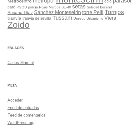
metropol
parasol
Metrocentro
ocio
setas
paro
PGOU
policía
Rojas Marcos
SE-40
Soledad Becerril
Torrijos
Sánchez Monteseirín
torre Pelli
Susana Díaz
Tussam
Viera
tranvía
tranvía de sevilla
Unesco
Urbanismo
Zoido
ENLACES
Carlos Mármol
META
Acceder
Feed de entradas
Feed de comentarios
WordPress.org