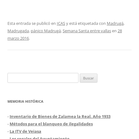
Esta entrada se publicó en
ICAS
y está etiquetada con
Madrugá
,
Madrugada
,
pánico Madrugá
,
Semana Santa entre vallas
en
28
marzo 2016
.
Buscar:
MEMORIA HISTÓRICA
-
Inventario de Bienes de Zalamea la Real. Año 1933
-
Métodos para el blanqueo de ilegalidades
-
La ITV de Veiasa
-
Los regalos del Ayuntamiento