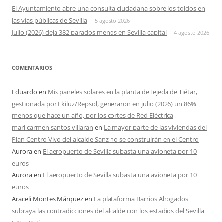
El Ayuntamiento abre una consulta ciudadana sobre los toldos en
las vías públicas de Sevilla
5 agosto 2026
Julio (2026) deja 382 parados menos en Sevilla capital
4 agosto 2026
COMENTARIOS
Eduardo
en
Mis paneles solares en la planta deTejeda de Tiétar,
gestionada por Ekiluz/Repsol, generaron en julio (2026) un 86%
menos que hace un año, por los cortes de Red Eléctrica
mari carmen santos villaran
en
La mayor parte de las viviendas del
Plan Centro Vivo del alcalde Sanz no se construirán en el Centro
Aurora
en
El aeropuerto de Sevilla subasta una avioneta por 10
euros
Aurora
en
El aeropuerto de Sevilla subasta una avioneta por 10
euros
Araceli Montes Márquez
en
La plataforma Barrios Ahogados
subraya las contradicciones del alcalde con los estadios del Sevilla