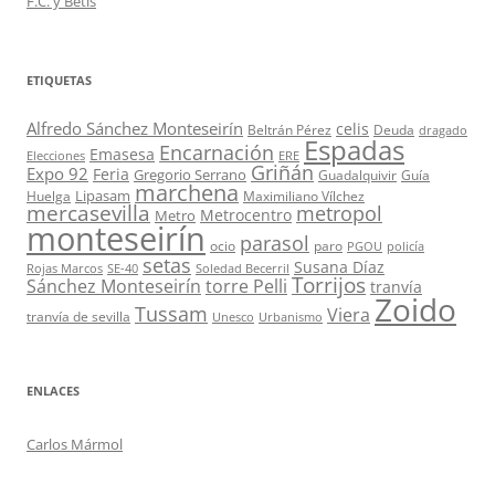
F.C. y Betis
ETIQUETAS
Alfredo Sánchez Monteseirín
celis
Beltrán Pérez
Deuda
dragado
Espadas
Encarnación
Emasesa
Elecciones
ERE
Griñán
Expo 92
Feria
Gregorio Serrano
Guadalquivir
Guía
marchena
Lipasam
Huelga
Maximiliano Vílchez
mercasevilla
metropol
Metrocentro
Metro
monteseirín
parasol
ocio
paro
PGOU
policía
setas
Susana Díaz
Rojas Marcos
SE-40
Soledad Becerril
Torrijos
Sánchez Monteseirín
torre Pelli
tranvía
Zoido
Tussam
Viera
tranvía de sevilla
Unesco
Urbanismo
ENLACES
Carlos Mármol