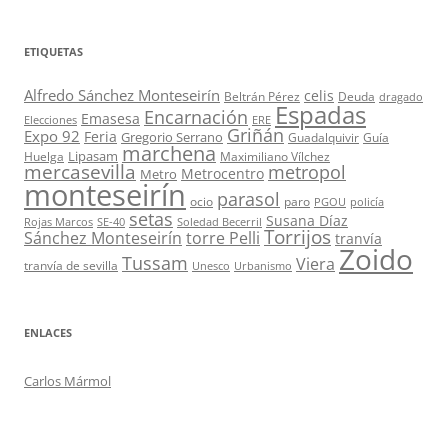
ETIQUETAS
Alfredo Sánchez Monteseirín
celis
Beltrán Pérez
Deuda
dragado
Espadas
Encarnación
Emasesa
Elecciones
ERE
Griñán
Expo 92
Feria
Gregorio Serrano
Guadalquivir
Guía
marchena
Lipasam
Huelga
Maximiliano Vílchez
mercasevilla
metropol
Metrocentro
Metro
monteseirín
parasol
ocio
paro
PGOU
policía
setas
Susana Díaz
Rojas Marcos
SE-40
Soledad Becerril
Torrijos
Sánchez Monteseirín
torre Pelli
tranvía
Zoido
Tussam
Viera
tranvía de sevilla
Unesco
Urbanismo
ENLACES
Carlos Mármol