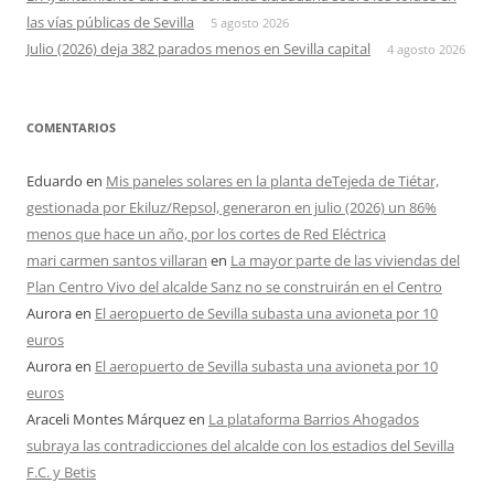
las vías públicas de Sevilla
5 agosto 2026
Julio (2026) deja 382 parados menos en Sevilla capital
4 agosto 2026
COMENTARIOS
Eduardo
en
Mis paneles solares en la planta deTejeda de Tiétar,
gestionada por Ekiluz/Repsol, generaron en julio (2026) un 86%
menos que hace un año, por los cortes de Red Eléctrica
mari carmen santos villaran
en
La mayor parte de las viviendas del
Plan Centro Vivo del alcalde Sanz no se construirán en el Centro
Aurora
en
El aeropuerto de Sevilla subasta una avioneta por 10
euros
Aurora
en
El aeropuerto de Sevilla subasta una avioneta por 10
euros
Araceli Montes Márquez
en
La plataforma Barrios Ahogados
subraya las contradicciones del alcalde con los estadios del Sevilla
F.C. y Betis