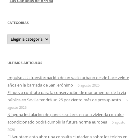
-
Las Cañadas de Arriba
CATEGORIAS
Categorias
ÚLTIMOS ARTÍCULOS
Impulso a la transformación de un vacío urbano desde hace veinte
años en la barriada de San Jerónimo
6 agosto 2026
El nuevo contrato para la conservación de monumentos de la vía
pública en Sevilla tendrá un 25 por ciento más de presupuesto
6
agosto 2026
Ninguna instalación de paneles solares en una vivienda con aire
acondicionado podrá cumplir la futura norma europea
5 agosto
2026
El Ayuntamiento abre una consulta ciudadana sobre los toldos en