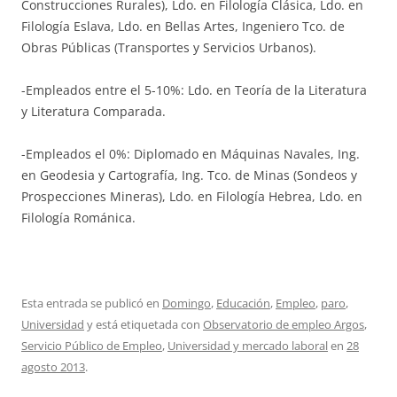
Construcciones Rurales), Ldo. en Filología Clásica, Ldo. en
Filología Eslava, Ldo. en Bellas Artes, Ingeniero Tco. de
Obras Públicas (Transportes y Servicios Urbanos).
-Empleados entre el 5-10%: Ldo. en Teoría de la Literatura
y Literatura Comparada.
-Empleados el 0%: Diplomado en Máquinas Navales, Ing.
en Geodesia y Cartografía, Ing. Tco. de Minas (Sondeos y
Prospecciones Mineras), Ldo. en Filología Hebrea, Ldo. en
Filología Románica.
Esta entrada se publicó en
Domingo
,
Educación
,
Empleo
,
paro
,
Universidad
y está etiquetada con
Observatorio de empleo Argos
,
Servicio Público de Empleo
,
Universidad y mercado laboral
en
28
agosto 2013
.