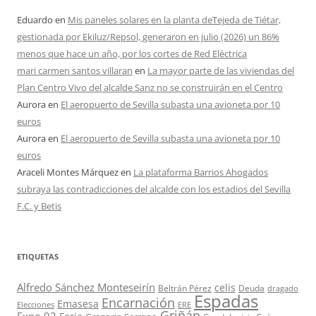
Eduardo
en
Mis paneles solares en la planta deTejeda de Tiétar,
gestionada por Ekiluz/Repsol, generaron en julio (2026) un 86%
menos que hace un año, por los cortes de Red Eléctrica
mari carmen santos villaran
en
La mayor parte de las viviendas del
Plan Centro Vivo del alcalde Sanz no se construirán en el Centro
Aurora
en
El aeropuerto de Sevilla subasta una avioneta por 10
euros
Aurora
en
El aeropuerto de Sevilla subasta una avioneta por 10
euros
Araceli Montes Márquez
en
La plataforma Barrios Ahogados
subraya las contradicciones del alcalde con los estadios del Sevilla
F.C. y Betis
ETIQUETAS
Alfredo Sánchez Monteseirín
celis
Beltrán Pérez
Deuda
dragado
Espadas
Encarnación
Emasesa
Elecciones
ERE
Griñán