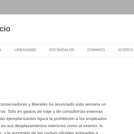
cio
O
URBANISMO
ESCÁNDALOS
DOMINGO
ACERCA
e conservadores y liberales ha anunciado esta semana un
uros. Sólo en gastos de viaje y de consultorías externas
as ejemplarizantes figura la prohibición a los empleados
o en sus desplazamientos interiores como al exterior, lo
, y la supresión de los coches oficiales asignados a