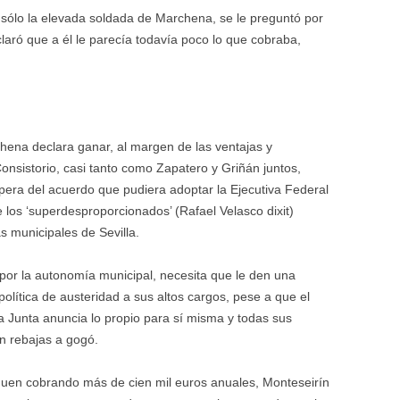
ólo la elevada soldada de Marchena, se le preguntó por
claró que a él le parecía todavía poco lo que cobraba,
hena declara ganar, al margen de las ventajas y
nsistorio, casi tanto como Zapatero y Griñán juntos,
pera del acuerdo que pudiera adoptar la Ejecutiva Federal
los ‘superdesproporcionados’ (Rafael Velasco dixit)
s municipales de Sevilla.
por la autonomía municipal, necesita que le den una
política de austeridad a sus altos cargos, pese a que el
la Junta anuncia lo propio para sí misma y todas sus
n rebajas a gogó.
siguen cobrando más de cien mil euros anuales, Monteseirín