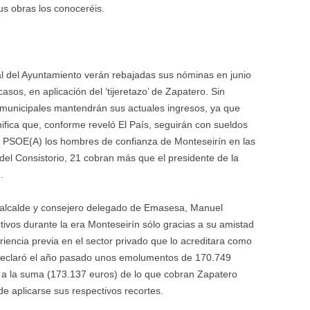
us obras los conoceréis.
al del Ayuntamiento verán rebajadas sus nóminas en junio
sos, en aplicación del ‘tijeretazo’ de Zapatero. Sin
 municipales mantendrán sus actuales ingresos, ya que
ifica que, conforme reveló El País, seguirán con sueldos
l PSOE(A) los hombres de confianza de Monteseirín en las
del Consistorio, 21 cobran más que el presidente de la
.
el alcalde y consejero delegado de Emasesa, Manuel
vos durante la era Monteseirín sólo gracias a su amistad
iencia previa en el sector privado que lo acreditara como
declaró el año pasado unos emolumentos de 170.749
e a la suma (173.137 euros) de lo que cobran Zapatero
e aplicarse sus respectivos recortes.