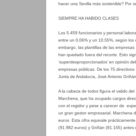
hacer una Sevilla más sostenible? Por s
SIEMPRE HA HABIDO CLASES
Los 5.459 funcionarios y personal labor
entre un 0,06% y un 10,55%, según los ca
embargo, las plantillas de las empresas
han quedado fuera del recorte. Esto sign
‘superdesproporcionados’ en opinión de
empresas públicas. De los 75 directivos 
Junta de Andalucía, José Antonio Griñán
A la cabeza de todos figura el valido d
Marchena, que ha ocupado cargos directi
con el regidor y pese a carecer de exper
un gran gestor empresarial. Marchena 
euros. Esta cifra equivale prácticament
(91.982 euros) y Griñán (81.155) antes d