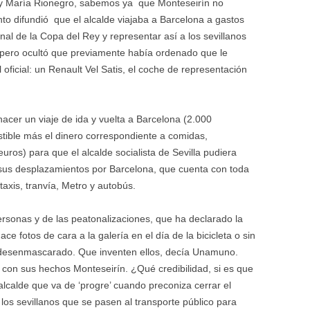
 y María Rionegro, sabemos ya que Monteseirín no
ento difundió que el alcalde viajaba a Barcelona a gastos
final de la Copa del Rey y representar así a los sevillanos
o, pero ocultó que previamente había ordenado que le
 oficial: un Renault Vel Satis, el coche de representación
acer un viaje de ida y vuelta a Barcelona (2.000
tible más el dinero correspondiente a comidas,
euros) para que el alcalde socialista de Sevilla pudiera
en sus desplazamientos por Barcelona, que cuenta con toda
axis, tranvía, Metro y autobús.
ersonas y de las peatonalizaciones, que ha declarado la
ce fotos de cara a la galería en el día de la bicicleta o sin
desenmascarado. Que inventen ellos, decía Unamuno.
con sus hechos Monteseirín. ¿Qué credibilidad, si es que
alcalde que va de ‘progre’ cuando preconiza cerrar el
 los sevillanos que se pasen al transporte público para