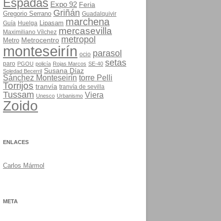
Espadas
Expo 92
Feria
Griñán
Gregorio Serrano
Guadalquivir
marchena
Lipasam
Guía
Huelga
mercasevilla
Maximiliano Vílchez
metropol
Metrocentro
Metro
monteseirín
parasol
ocio
setas
paro
PGOU
policía
Rojas Marcos
SE-40
Susana Díaz
Soledad Becerril
Sánchez Monteseirín
torre Pelli
Torrijos
tranvía
tranvía de sevilla
Tussam
Viera
Unesco
Urbanismo
Zoido
ENLACES
Carlos Mármol
META