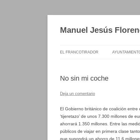
Saltar
al
contenido
Manuel Jesús Floren
EL FRANCOTIRADOR
AYUNTAMIENT
No sin mi coche
Deja un comentario
El Gobierno británico de coalición entr
‘tijeretazo’ de unos 7.300 millones de e
ahorrará 1.350 millones. Entre las medid
públicos de viajar en primera clase tant
que supondrá un ahorro de 11,6 millones