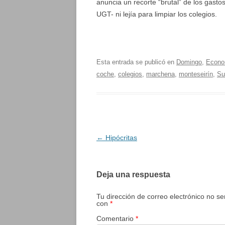
anuncia un recorte “brutal” de los gast
UGT- ni lejía para limpiar los colegios.
Esta entrada se publicó en
Domingo
,
Econo
coche
,
colegios
,
marchena
,
monteseirín
,
Su
Navegación
←
Hipócritas
de
entradas
Deja una respuesta
Tu dirección de correo electrónico no se
con
*
Comentario
*