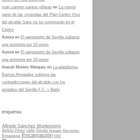
mari carmen santos villaran
en
La mayor
parte de las viviendas del Plan Centro Vivo
del alcalde Sanz no se construirán en el
Centro
Aurora
en
El aeropuerto de Sevilla subasta
una avioneta por 10 euros
Aurora
en
El aeropuerto de Sevilla subasta
una avioneta por 10 euros
Araceli Montes Márquez
en
La plataforma
Barrios Ahogados subraya las
contradicciones del alcalde con los
estadios del Sevilla F.C. y Betis
ETIQUETAS
Alfredo Sánchez Monteseirín
celis
Beltrán Pérez
Deuda
dragado
Elecciones
Encarnación
Emasesa
ERE