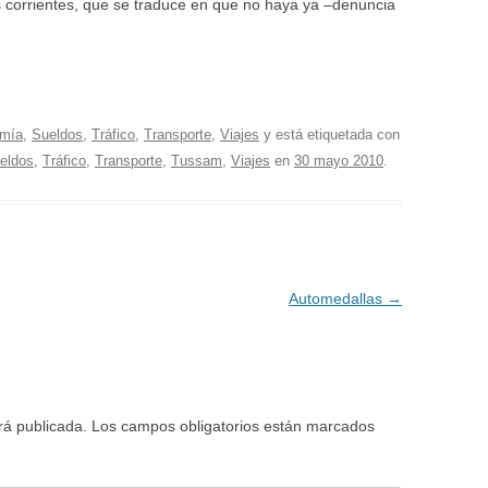
os corrientes, que se traduce en que no haya ya –denuncia
mía
,
Sueldos
,
Tráfico
,
Transporte
,
Viajes
y está etiquetada con
eldos
,
Tráfico
,
Transporte
,
Tussam
,
Viajes
en
30 mayo 2010
.
Automedallas
→
rá publicada.
Los campos obligatorios están marcados