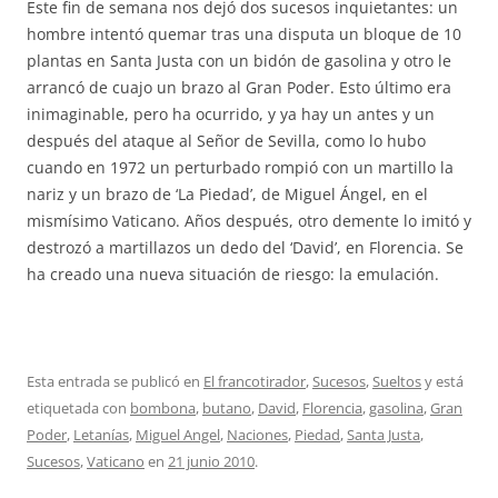
Este fin de semana nos dejó dos sucesos inquietantes: un
hombre intentó quemar tras una disputa un bloque de 10
plantas en Santa Justa con un bidón de gasolina y otro le
arrancó de cuajo un brazo al Gran Poder. Esto último era
inimaginable, pero ha ocurrido, y ya hay un antes y un
después del ataque al Señor de Sevilla, como lo hubo
cuando en 1972 un perturbado rompió con un martillo la
nariz y un brazo de ‘La Piedad’, de Miguel Ángel, en el
mismísimo Vaticano. Años después, otro demente lo imitó y
destrozó a martillazos un dedo del ‘David’, en Florencia. Se
ha creado una nueva situación de riesgo: la emulación.
Esta entrada se publicó en
El francotirador
,
Sucesos
,
Sueltos
y está
etiquetada con
bombona
,
butano
,
David
,
Florencia
,
gasolina
,
Gran
Poder
,
Letanías
,
Miguel Angel
,
Naciones
,
Piedad
,
Santa Justa
,
Sucesos
,
Vaticano
en
21 junio 2010
.