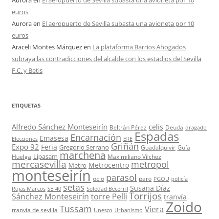
Aurora
en
El aeropuerto de Sevilla subasta una avioneta por 10
euros
Aurora
en
El aeropuerto de Sevilla subasta una avioneta por 10
euros
Araceli Montes Márquez
en
La plataforma Barrios Ahogados
subraya las contradicciones del alcalde con los estadios del Sevilla
F.C. y Betis
ETIQUETAS
Alfredo Sánchez Monteseirín
celis
Beltrán Pérez
Deuda
dragado
Espadas
Encarnación
Emasesa
Elecciones
ERE
Griñán
Expo 92
Feria
Gregorio Serrano
Guadalquivir
Guía
marchena
Lipasam
Huelga
Maximiliano Vílchez
mercasevilla
metropol
Metrocentro
Metro
monteseirín
parasol
ocio
paro
PGOU
policía
setas
Susana Díaz
Rojas Marcos
SE-40
Soledad Becerril
Torrijos
Sánchez Monteseirín
torre Pelli
tranvía
Zoido
Tussam
Viera
tranvía de sevilla
Unesco
Urbanismo