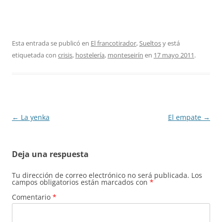
Esta entrada se publicó en
El francotirador
,
Sueltos
y está
etiquetada con
crisis
,
hostelería
,
monteseirín
en
17 mayo 2011
.
Navegación
←
La yenka
El empate
→
de
entradas
Deja una respuesta
Tu dirección de correo electrónico no será publicada.
Los
campos obligatorios están marcados con
*
Comentario
*