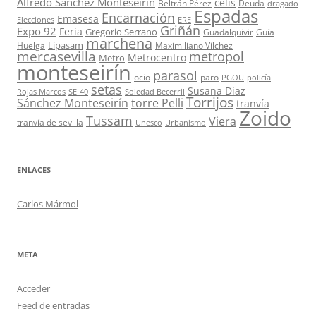
Alfredo Sánchez Monteseirín
celis
Beltrán Pérez
Deuda
dragado
Espadas
Encarnación
Emasesa
Elecciones
ERE
Griñán
Expo 92
Feria
Gregorio Serrano
Guadalquivir
Guía
marchena
Lipasam
Huelga
Maximiliano Vílchez
mercasevilla
metropol
Metrocentro
Metro
monteseirín
parasol
ocio
paro
PGOU
policía
setas
Susana Díaz
Rojas Marcos
SE-40
Soledad Becerril
Torrijos
Sánchez Monteseirín
torre Pelli
tranvía
Zoido
Tussam
Viera
tranvía de sevilla
Unesco
Urbanismo
ENLACES
Carlos Mármol
META
Acceder
Feed de entradas