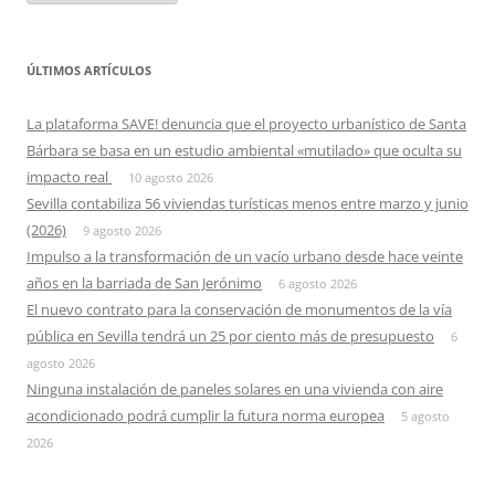
ÚLTIMOS ARTÍCULOS
La plataforma SAVE! denuncia que el proyecto urbanístico de Santa
Bárbara se basa en un estudio ambiental «mutilado» que oculta su
impacto real
10 agosto 2026
Sevilla contabiliza 56 viviendas turísticas menos entre marzo y junio
(2026)
9 agosto 2026
Impulso a la transformación de un vacío urbano desde hace veinte
años en la barriada de San Jerónimo
6 agosto 2026
El nuevo contrato para la conservación de monumentos de la vía
pública en Sevilla tendrá un 25 por ciento más de presupuesto
6
agosto 2026
Ninguna instalación de paneles solares en una vivienda con aire
acondicionado podrá cumplir la futura norma europea
5 agosto
2026