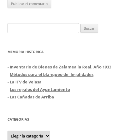
Buscar:
MEMORIA HISTÓRICA
-
Inventario de Bienes de Zalamea la Real. Año 1933
-
Métodos para el blanqueo de ilegalidades
-
La ITV de Veiasa
-
Los regalos del Ayuntamiento
-
Las Cañadas de Arriba
CATEGORIAS
Categorias