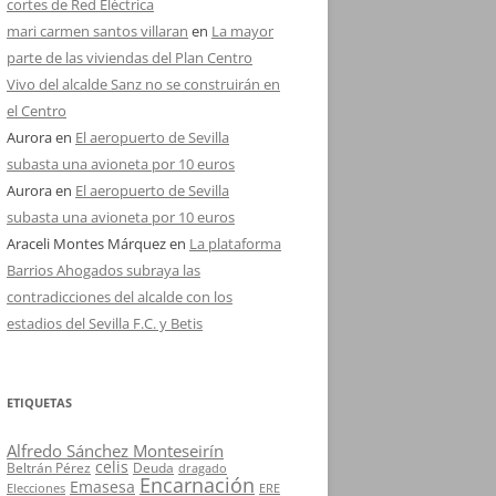
cortes de Red Eléctrica
mari carmen santos villaran
en
La mayor
parte de las viviendas del Plan Centro
Vivo del alcalde Sanz no se construirán en
el Centro
Aurora
en
El aeropuerto de Sevilla
subasta una avioneta por 10 euros
Aurora
en
El aeropuerto de Sevilla
subasta una avioneta por 10 euros
Araceli Montes Márquez
en
La plataforma
Barrios Ahogados subraya las
contradicciones del alcalde con los
estadios del Sevilla F.C. y Betis
ETIQUETAS
Alfredo Sánchez Monteseirín
celis
Beltrán Pérez
Deuda
dragado
Encarnación
Emasesa
Elecciones
ERE