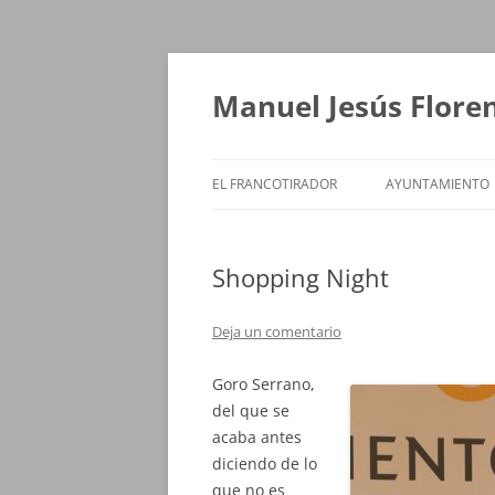
Saltar
al
contenido
Manuel Jesús Flore
EL FRANCOTIRADOR
AYUNTAMIENTO
Shopping Night
Deja un comentario
Goro Serrano,
del que se
acaba antes
diciendo de lo
que no es