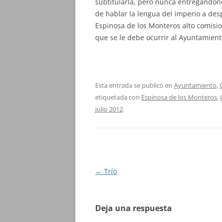
subtitularla, pero nunca entregándon
de hablar la lengua del imperio a de
Espinosa de los Monteros alto comisio
que se le debe ocurrir al Ayuntamient
Esta entrada se publicó en
Ayuntamiento
,
etiquetada con
Espinosa de los Monteros
,
julio 2012
.
Navegación
←
Trío
de
entradas
Deja una respuesta