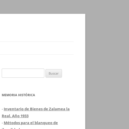
Buscar:
MEMORIA HISTÓRICA
-
Inventario de Bienes de Zalamea la
Real. Año 1933
-
Métodos para el blanqueo de