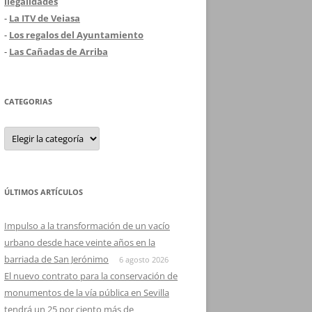
ilegalidades
-
La ITV de Veiasa
-
Los regalos del Ayuntamiento
-
Las Cañadas de Arriba
CATEGORIAS
Categorias
ÚLTIMOS ARTÍCULOS
Impulso a la transformación de un vacío
urbano desde hace veinte años en la
barriada de San Jerónimo
6 agosto 2026
El nuevo contrato para la conservación de
monumentos de la vía pública en Sevilla
tendrá un 25 por ciento más de