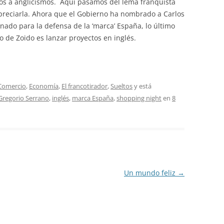
os a anglicismos. Aquí pasamos del lema franquista
spreciarla. Ahora que el Gobierno ha nombrado a Carlos
nado para la defensa de la ‘marca’ España, lo último
o de Zoido es lanzar proyectos en inglés.
Comercio
,
Economía
,
El francotirador
,
Sueltos
y está
Gregorio Serrano
,
inglés
,
marca España
,
shopping night
en
8
Un mundo feliz
→