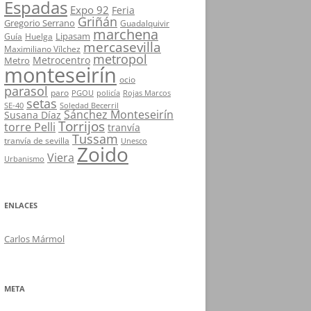
Espadas
Expo 92
Feria
Griñán
Gregorio Serrano
Guadalquivir
marchena
Lipasam
Guía
Huelga
mercasevilla
Maximiliano Vílchez
metropol
Metrocentro
Metro
monteseirín
ocio
parasol
paro
PGOU
policía
Rojas Marcos
setas
SE-40
Soledad Becerril
Sánchez Monteseirín
Susana Díaz
Torrijos
torre Pelli
tranvía
Tussam
tranvía de sevilla
Unesco
Zoido
Viera
Urbanismo
ENLACES
Carlos Mármol
META