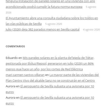
Ninguna instalación de paneles solares en una vivienda con aire
acondicionado podrá cumplir la futura norma europea
5 agosto
2026
El Ayuntamiento abre una consulta ciudadana sobre los toldos en
las vías públicas de Sevilla
5 agosto 2026
Julio (2026) deja 382 parados menos en Sevilla capital
4 agosto 2026
COMENTARIOS
Eduardo
en
Mis paneles solares en la planta deTejeda de Tiétar,
gestionada por Ekiluz/Repsol, generaron en julio (2026) un 86%
menos que hace un año, por los cortes de Red Eléctrica
mari carmen santos villaran
en
La mayor parte de las viviendas del
Plan Centro Vivo del alcalde Sanz no se construirán en el Centro
Aurora
en
El aeropuerto de Sevilla subasta una avioneta por 10
euros
Aurora
en
El aeropuerto de Sevilla subasta una avioneta por 10
euros