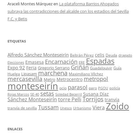
Araceli Montes Márquez
en
La plataforma Barrios Ahogados
subraya las contradicciones del alcalde con los estadios del Sevilla
F.C. y Betis
ETIQUETAS
Alfredo Sánchez Monteseirín
celis
Beltrán Pérez
Deuda
dragado
Espadas
Encarnación
Emasesa
Elecciones
ERE
Griñán
Expo 92
Feria
Gregorio Serrano
Guadalquivir
Guía
marchena
Lipasam
Huelga
Maximiliano Vílchez
mercasevilla
metropol
Metrocentro
Metro
monteseirín
parasol
ocio
paro
PGOU
policía
setas
Susana Díaz
Rojas Marcos
SE-40
Soledad Becerril
Torrijos
Sánchez Monteseirín
torre Pelli
tranvía
Zoido
Tussam
Viera
tranvía de sevilla
Unesco
Urbanismo
ENLACES