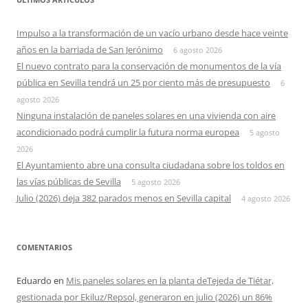
Impulso a la transformación de un vacío urbano desde hace veinte
años en la barriada de San Jerónimo
6 agosto 2026
El nuevo contrato para la conservación de monumentos de la vía
pública en Sevilla tendrá un 25 por ciento más de presupuesto
6
agosto 2026
Ninguna instalación de paneles solares en una vivienda con aire
acondicionado podrá cumplir la futura norma europea
5 agosto
2026
El Ayuntamiento abre una consulta ciudadana sobre los toldos en
las vías públicas de Sevilla
5 agosto 2026
Julio (2026) deja 382 parados menos en Sevilla capital
4 agosto 2026
COMENTARIOS
Eduardo
en
Mis paneles solares en la planta deTejeda de Tiétar,
gestionada por Ekiluz/Repsol, generaron en julio (2026) un 86%