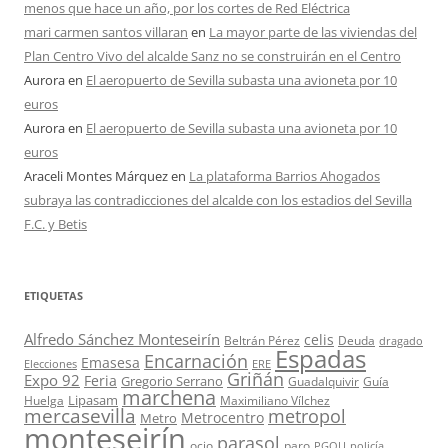
menos que hace un año, por los cortes de Red Eléctrica
mari carmen santos villaran
en
La mayor parte de las viviendas del
Plan Centro Vivo del alcalde Sanz no se construirán en el Centro
Aurora
en
El aeropuerto de Sevilla subasta una avioneta por 10
euros
Aurora
en
El aeropuerto de Sevilla subasta una avioneta por 10
euros
Araceli Montes Márquez
en
La plataforma Barrios Ahogados
subraya las contradicciones del alcalde con los estadios del Sevilla
F.C. y Betis
ETIQUETAS
Alfredo Sánchez Monteseirín
celis
Beltrán Pérez
Deuda
dragado
Espadas
Encarnación
Emasesa
Elecciones
ERE
Griñán
Expo 92
Feria
Gregorio Serrano
Guadalquivir
Guía
marchena
Lipasam
Huelga
Maximiliano Vílchez
mercasevilla
metropol
Metrocentro
Metro
monteseirín
parasol
ocio
paro
PGOU
policía