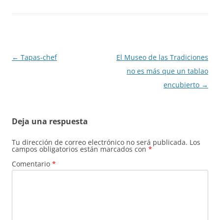
Navegación
←
Tapas-chef
El Museo de las Tradiciones
de
no es más que un tablao
entradas
encubierto
→
Deja una respuesta
Tu dirección de correo electrónico no será publicada.
Los
campos obligatorios están marcados con
*
Comentario
*