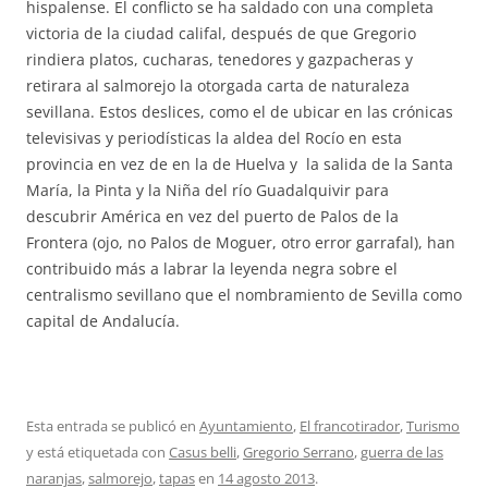
hispalense. El conflicto se ha saldado con una completa
victoria de la ciudad califal, después de que Gregorio
rindiera platos, cucharas, tenedores y gazpacheras y
retirara al salmorejo la otorgada carta de naturaleza
sevillana. Estos deslices, como el de ubicar en las crónicas
televisivas y periodísticas la aldea del Rocío en esta
provincia en vez de en la de Huelva y la salida de la Santa
María, la Pinta y la Niña del río Guadalquivir para
descubrir América en vez del puerto de Palos de la
Frontera (ojo, no Palos de Moguer, otro error garrafal), han
contribuido más a labrar la leyenda negra sobre el
centralismo sevillano que el nombramiento de Sevilla como
capital de Andalucía.
Esta entrada se publicó en
Ayuntamiento
,
El francotirador
,
Turismo
y está etiquetada con
Casus belli
,
Gregorio Serrano
,
guerra de las
naranjas
,
salmorejo
,
tapas
en
14 agosto 2013
.