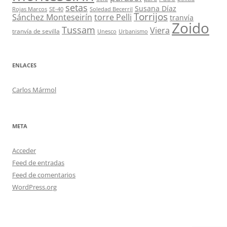
setas
Susana Díaz
Rojas Marcos
SE-40
Soledad Becerril
Torrijos
Sánchez Monteseirín
torre Pelli
tranvía
Zoido
Tussam
Viera
tranvía de sevilla
Unesco
Urbanismo
ENLACES
Carlos Mármol
META
Acceder
Feed de entradas
Feed de comentarios
WordPress.org