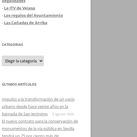
ilegalidades
-
La ITV de Veiasa
-
Los regalos del Ayuntamiento
-
Las Cañadas de Arriba
CATEGORIAS
Categorias
ÚLTIMOS ARTÍCULOS
Impulso a la transformación de un vacío
urbano desde hace veinte años en la
barriada de San Jerónimo
6 agosto 2026
El nuevo contrato para la conservación de
monumentos de la vía pública en Sevilla
tendrá un 25 por ciento más de