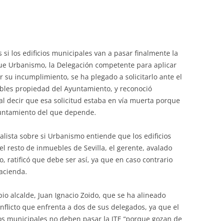
 si los edificios municipales van a pasar finalmente la
 que Urbanismo, la Delegación competente para aplicar
su incumplimiento, se ha plegado a solicitarlo ante el
bles propiedad del Ayuntamiento, y reconoció
al decir que esa solicitud estaba en vía muerta porque
yuntamiento del que depende.
ialista sobre si Urbanismo entiende que los edificios
l resto de inmuebles de Sevilla, el gerente, avalado
o, ratificó que debe ser así, ya que en caso contrario
acienda.
io alcalde, Juan Ignacio Zoido, que se ha alineado
nflicto que enfrenta a dos de sus delegados, ya que el
ios municipales no deben pasar la ITE “porque gozan de