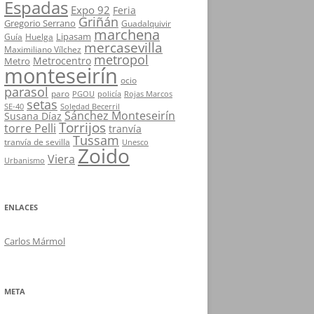
Espadas
Expo 92
Feria
Griñán
Gregorio Serrano
Guadalquivir
marchena
Lipasam
Guía
Huelga
mercasevilla
Maximiliano Vílchez
metropol
Metrocentro
Metro
monteseirín
ocio
parasol
paro
PGOU
policía
Rojas Marcos
setas
SE-40
Soledad Becerril
Sánchez Monteseirín
Susana Díaz
Torrijos
torre Pelli
tranvía
Tussam
tranvía de sevilla
Unesco
Zoido
Viera
Urbanismo
ENLACES
Carlos Mármol
META