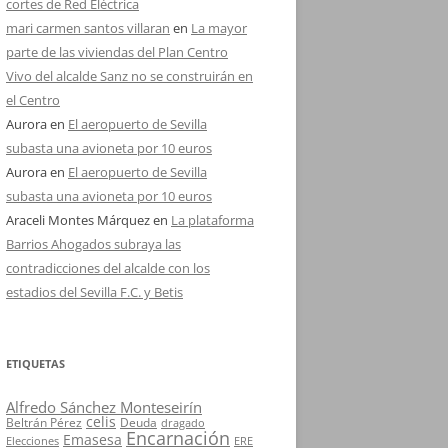
cortes de Red Eléctrica
mari carmen santos villaran
en
La mayor
parte de las viviendas del Plan Centro
Vivo del alcalde Sanz no se construirán en
el Centro
Aurora
en
El aeropuerto de Sevilla
subasta una avioneta por 10 euros
Aurora
en
El aeropuerto de Sevilla
subasta una avioneta por 10 euros
Araceli Montes Márquez
en
La plataforma
Barrios Ahogados subraya las
contradicciones del alcalde con los
estadios del Sevilla F.C. y Betis
ETIQUETAS
Alfredo Sánchez Monteseirín
celis
Beltrán Pérez
Deuda
dragado
Encarnación
Emasesa
Elecciones
ERE