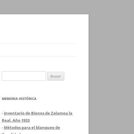
Buscar:
MEMORIA HISTÓRICA
-
Inventario de Bienes de Zalamea la
Real. Año 1933
-
Métodos para el blanqueo de