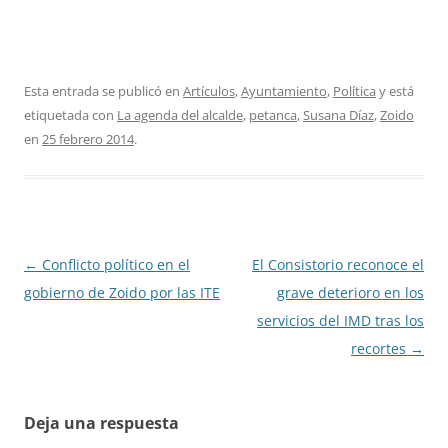
Esta entrada se publicó en
Artículos
,
Ayuntamiento
,
Política
y está
etiquetada con
La agenda del alcalde
,
petanca
,
Susana Díaz
,
Zoido
en
25 febrero 2014
.
Navegación
←
Conflicto político en el
El Consistorio reconoce el
de
gobierno de Zoido por las ITE
grave deterioro en los
entradas
servicios del IMD tras los
recortes
→
Deja una respuesta