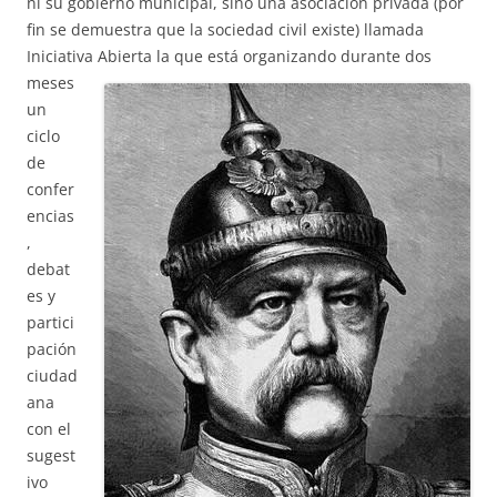
ni su gobierno municipal, sino una asociación privada (por
fin se demuestra que la sociedad civil existe) llamada
Iniciativa Abierta la
que está organizando durante dos
meses
un
ciclo
de
confer
encias
,
debat
es y
partici
pación
ciudad
ana
con el
sugest
ivo