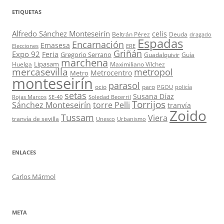
ETIQUETAS
Alfredo Sánchez Monteseirín
celis
Beltrán Pérez
Deuda
dragado
Espadas
Encarnación
Emasesa
Elecciones
ERE
Griñán
Expo 92
Feria
Gregorio Serrano
Guadalquivir
Guía
marchena
Lipasam
Huelga
Maximiliano Vílchez
mercasevilla
metropol
Metrocentro
Metro
monteseirín
parasol
ocio
paro
PGOU
policía
setas
Susana Díaz
Rojas Marcos
SE-40
Soledad Becerril
Torrijos
Sánchez Monteseirín
torre Pelli
tranvía
Zoido
Tussam
Viera
tranvía de sevilla
Unesco
Urbanismo
ENLACES
Carlos Mármol
META