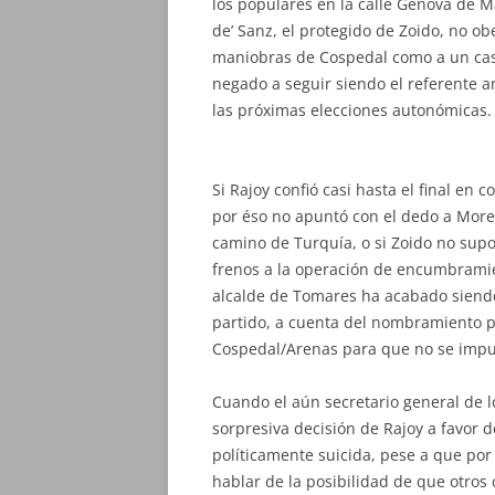
los populares en la calle Génova de M
de’ Sanz, el protegido de Zoido, no ob
maniobras de Cospedal como a un cast
negado a seguir siendo el referente an
las próximas elecciones autonómicas.
Si Rajoy confió casi hasta el final en
por éso no apuntó con el dedo a Moreno
camino de Turquía, o si Zoido no supo
frenos a la operación de encumbramie
alcalde de Tomares ha acabado siendo l
partido, a cuenta del nombramiento pa
Cospedal/Arenas para que no se impusi
Cuando el aún secretario general de l
sorpresiva decisión de Rajoy a favor 
políticamente suicida, pese a que por e
hablar de la posibilidad de que otros 