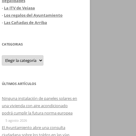
ilegalidades
-
La ITV de Veiasa
-
Los regalos del Ayuntamiento
-
Las Cañadas de Arriba
CATEGORIAS
Categorias
ÚLTIMOS ARTÍCULOS
Ninguna instalación de paneles solares en
una vivienda con aire acondicionado
podrá cumplir la futura norma europea
5 agosto 2026
El Ayuntamiento abre una consulta
ciudadana sobre los toldos en las vías