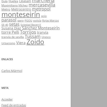
marchena
Lipasam
Guía
Huelga
mercasevilla
Maximiliano Vílchez
metropol
Metrocentro
Metro
monteseirín
ocio
parasol
paro
PGOU
policía
Rojas Marcos
setas
SE-40
Soledad Becerril
Sánchez Monteseirín
Susana Díaz
Torrijos
torre Pelli
tranvía
Tussam
tranvía de sevilla
Unesco
Zoido
Viera
Urbanismo
ENLACES
Carlos Mármol
META
Acceder
Feed de entradas