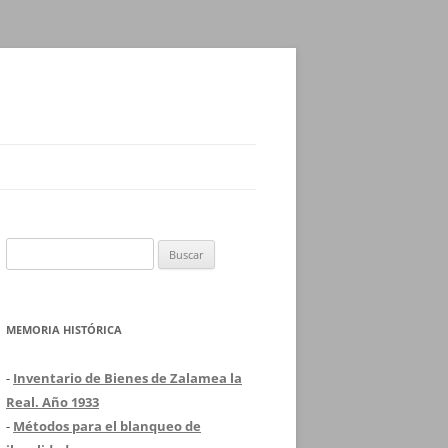
Buscar:
MEMORIA HISTÓRICA
-
Inventario de Bienes de Zalamea la
Real. Año 1933
-
Métodos para el blanqueo de