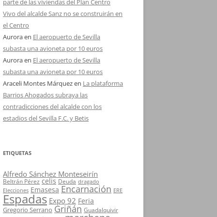
parte de las viviendas del Plan Centro
Vivo del alcalde Sanz no se construirán en
el Centro
Aurora
en
El aeropuerto de Sevilla
subasta una avioneta por 10 euros
Aurora
en
El aeropuerto de Sevilla
subasta una avioneta por 10 euros
Araceli Montes Márquez
en
La plataforma
Barrios Ahogados subraya las
contradicciones del alcalde con los
estadios del Sevilla F.C. y Betis
ETIQUETAS
Alfredo Sánchez Monteseirín
celis
Beltrán Pérez
Deuda
dragado
Encarnación
Emasesa
Elecciones
ERE
Espadas
Expo 92
Feria
Griñán
Gregorio Serrano
Guadalquivir