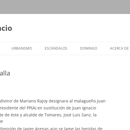
ncio
URBANISMO
ESCÁNDALOS
DOMINGO
ACERCA DE
alla
divino’ de Mariano Rajoy designara al malagueño Juan
sidente del PP(A) en sustitución de Juan Ignacio
e de éste y alcalde de Tomares, José Luis Sanz, la
PP
 dimisión de Javier Arenas aún se lame las heridas de