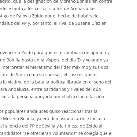
adrid, que la designación de Moreno Bonilla ‘en contra
edece tanto a los cortocircuitos de Arenas a las
igo de Rajoy a Zoido por el hecho de habérsele
daluz del PP y, por tanto, el rival de Susana Díaz en
 convencer a Zoido para que éste cambiara de opinión y
 Bonilla hasta en la víspera del día ‘D’ y volando ya
 interpretar el hieratismo del líder máximo y sus dos
nto de Sanz como su sucesor, el caso es que el
a víctima de la batalla política librada en el seno del
ra Andalucía, entre partidarios y rivales del dúo
era la persona apoyada por el otro clan o facción.
os populares andaluces quiso reaccionar tras la
de Moreno Bonilla, ya era demasiado tarde e incluso
l silencio del PP de Sevilla y la tibieza de Zoido al
candidatos “se ofrecieran voluntarios” se colegía que el