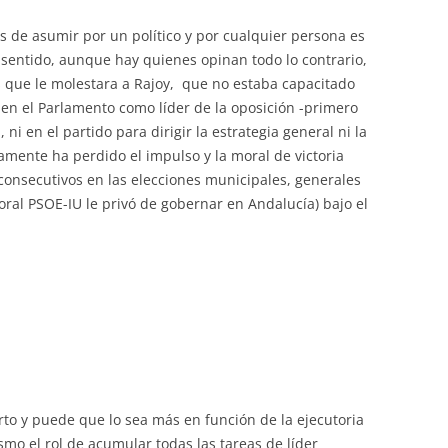
es de asumir por un político y por cualquier persona es
e sentido, aunque hay quienes opinan todo lo contrario,
que le molestara a Rajoy, que no estaba capacitado
ni en el Parlamento como líder de la oposición -primero
ni en el partido para dirigir la estrategia general ni la
ramente ha perdido el impulso y la moral de victoria
consecutivos en las elecciones municipales, generales
oral PSOE-IU le privó de gobernar en Andalucía) bajo el
erto y puede que lo sea más en función de la ejecutoria
smo el rol de acumular todas las tareas de líder