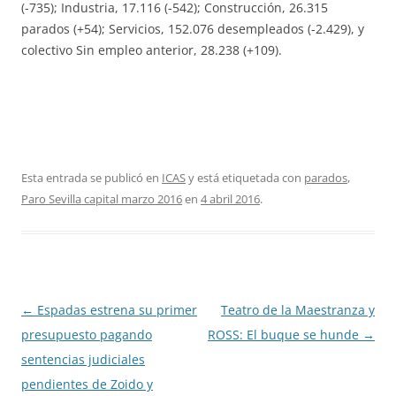
(-735); Industria, 17.116 (-542); Construcción, 26.315
parados (+54); Servicios, 152.076 desempleados (-2.429), y
colectivo Sin empleo anterior, 28.238 (+109).
Esta entrada se publicó en
ICAS
y está etiquetada con
parados
,
Paro Sevilla capital marzo 2016
en
4 abril 2016
.
Navegación
←
Espadas estrena su primer
Teatro de la Maestranza y
de
presupuesto pagando
ROSS: El buque se hunde
→
entradas
sentencias judiciales
pendientes de Zoido y