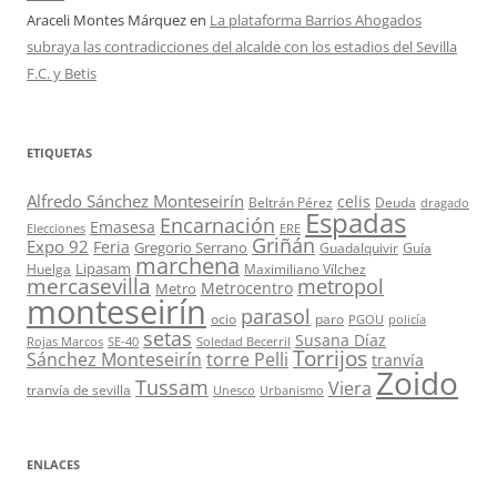
Araceli Montes Márquez
en
La plataforma Barrios Ahogados
subraya las contradicciones del alcalde con los estadios del Sevilla
F.C. y Betis
ETIQUETAS
Alfredo Sánchez Monteseirín
celis
Beltrán Pérez
Deuda
dragado
Espadas
Encarnación
Emasesa
Elecciones
ERE
Griñán
Expo 92
Feria
Gregorio Serrano
Guadalquivir
Guía
marchena
Lipasam
Huelga
Maximiliano Vílchez
mercasevilla
metropol
Metrocentro
Metro
monteseirín
parasol
ocio
paro
PGOU
policía
setas
Susana Díaz
Rojas Marcos
SE-40
Soledad Becerril
Torrijos
Sánchez Monteseirín
torre Pelli
tranvía
Zoido
Tussam
Viera
tranvía de sevilla
Unesco
Urbanismo
ENLACES