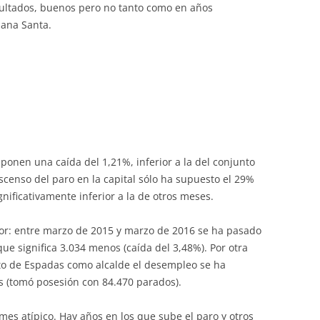
ultados, buenos pero no tanto como en años
mana Santa.
onen una caída del 1,21%, inferior a la del conjunto
descenso del paro en la capital sólo ha supuesto el 29%
gnificativamente inferior a la de otros meses.
jor: entre marzo de 2015 y marzo de 2016 se ha pasado
ue significa 3.034 menos (caída del 3,48%). Por otra
to de Espadas como alcalde el desempleo se ha
s (tomó posesión con 84.470 parados).
mes atípico. Hay años en los que sube el paro y otros