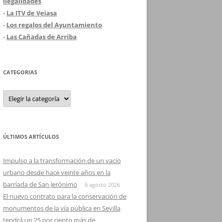
ilegalidades
-
La ITV de Veiasa
-
Los regalos del Ayuntamiento
-
Las Cañadas de Arriba
CATEGORIAS
Categorias
ÚLTIMOS ARTÍCULOS
Impulso a la transformación de un vacío
urbano desde hace veinte años en la
barriada de San Jerónimo
6 agosto 2026
El nuevo contrato para la conservación de
monumentos de la vía pública en Sevilla
tendrá un 25 por ciento más de