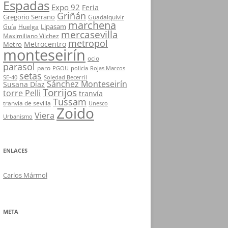
Espadas
Expo 92
Feria
Griñán
Gregorio Serrano
Guadalquivir
marchena
Lipasam
Guía
Huelga
mercasevilla
Maximiliano Vílchez
metropol
Metrocentro
Metro
monteseirín
ocio
parasol
paro
PGOU
policía
Rojas Marcos
setas
SE-40
Soledad Becerril
Sánchez Monteseirín
Susana Díaz
Torrijos
torre Pelli
tranvía
Tussam
tranvía de sevilla
Unesco
Zoido
Viera
Urbanismo
ENLACES
Carlos Mármol
META