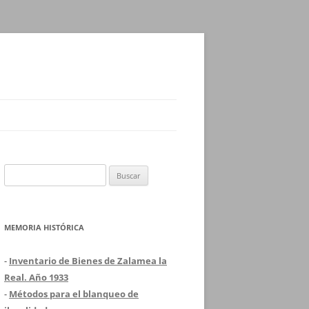
Buscar:
MEMORIA HISTÓRICA
-
Inventario de Bienes de Zalamea la
Real. Año 1933
-
Métodos para el blanqueo de