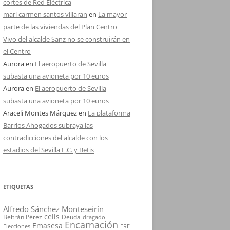
cortes de Red Eléctrica
mari carmen santos villaran
en
La mayor
parte de las viviendas del Plan Centro
Vivo del alcalde Sanz no se construirán en
el Centro
Aurora
en
El aeropuerto de Sevilla
subasta una avioneta por 10 euros
Aurora
en
El aeropuerto de Sevilla
subasta una avioneta por 10 euros
Araceli Montes Márquez
en
La plataforma
Barrios Ahogados subraya las
contradicciones del alcalde con los
estadios del Sevilla F.C. y Betis
ETIQUETAS
Alfredo Sánchez Monteseirín
celis
Beltrán Pérez
Deuda
dragado
Encarnación
Emasesa
Elecciones
ERE