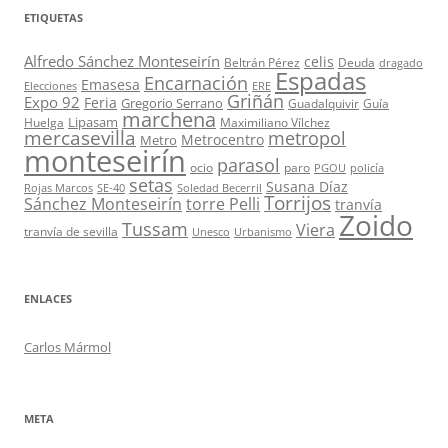
ETIQUETAS
Alfredo Sánchez Monteseirín
celis
Beltrán Pérez
Deuda
dragado
Espadas
Encarnación
Emasesa
Elecciones
ERE
Griñán
Expo 92
Feria
Gregorio Serrano
Guadalquivir
Guía
marchena
Lipasam
Huelga
Maximiliano Vílchez
mercasevilla
metropol
Metrocentro
Metro
monteseirín
parasol
ocio
paro
PGOU
policía
setas
Susana Díaz
Rojas Marcos
SE-40
Soledad Becerril
Torrijos
Sánchez Monteseirín
torre Pelli
tranvía
Zoido
Tussam
Viera
tranvía de sevilla
Unesco
Urbanismo
ENLACES
Carlos Mármol
META