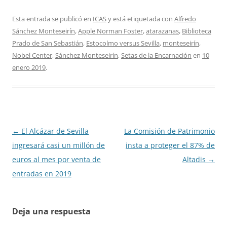
Esta entrada se publicó en
ICAS
y está etiquetada con
Alfredo
Sánchez Monteseirín
,
Apple Norman Foster
,
atarazanas
,
Biblioteca
Prado de San Sebastián
,
Estocolmo versus Sevilla
,
monteseirín
,
Nobel Center
,
Sánchez Monteseirín
,
Setas de la Encarnación
en
10
enero 2019
.
Navegación
←
El Alcázar de Sevilla
La Comisión de Patrimonio
de
ingresará casi un millón de
insta a proteger el 87% de
entradas
euros al mes por venta de
Altadis
→
entradas en 2019
Deja una respuesta