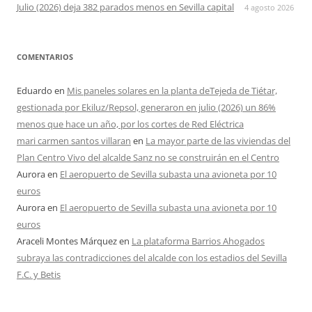
Julio (2026) deja 382 parados menos en Sevilla capital
4 agosto 2026
COMENTARIOS
Eduardo
en
Mis paneles solares en la planta deTejeda de Tiétar,
gestionada por Ekiluz/Repsol, generaron en julio (2026) un 86%
menos que hace un año, por los cortes de Red Eléctrica
mari carmen santos villaran
en
La mayor parte de las viviendas del
Plan Centro Vivo del alcalde Sanz no se construirán en el Centro
Aurora
en
El aeropuerto de Sevilla subasta una avioneta por 10
euros
Aurora
en
El aeropuerto de Sevilla subasta una avioneta por 10
euros
Araceli Montes Márquez
en
La plataforma Barrios Ahogados
subraya las contradicciones del alcalde con los estadios del Sevilla
F.C. y Betis