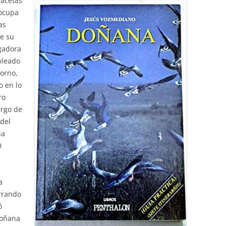
facetas
 ocupa
as
de su
igadora
pleado
torno,
o en lo
ro
argo de
 del
ha
0
a
arrando
ó
Doñana