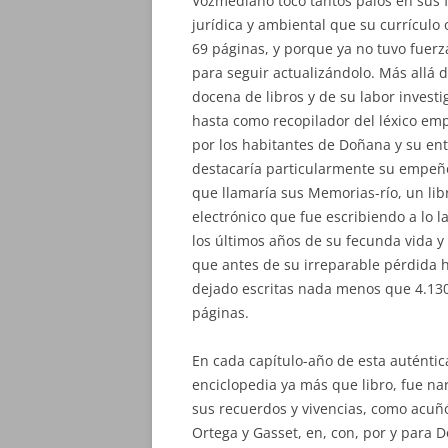
Vozmediano tocó tantos palos en sus 
jurídica y ambiental que su currículo
69 páginas, y porque ya no tuvo fuerz
para seguir actualizándolo. Más allá 
docena de libros y de su labor invest
hasta como recopilador del léxico em
por los habitantes de Doñana y su en
destacaría particularmente su empeñ
que llamaría sus Memorias-río, un lib
electrónico que fue escribiendo a lo l
los últimos años de su fecunda vida y
que antes de su irreparable pérdida 
dejado escritas nada menos que 4.13
páginas.
En cada capítulo-año de esta auténtic
enciclopedia ya más que libro, fue n
sus recuerdos y vivencias, como acuñ
Ortega y Gasset, en, con, por y para 