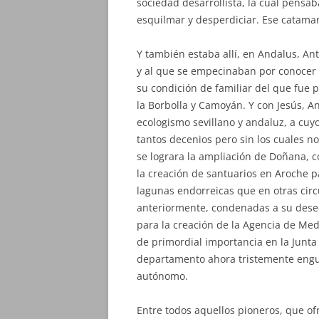
sociedad desarrollista, la cual pensa
esquilmar y desperdiciar. Ese catamar
Y también estaba allí, en Andalus, An
y al que se empecinaban por conocer m
su condición de familiar del que fue 
la Borbolla y Camoyán. Y con Jesús, A
ecologismo sevillano y andaluz, a c
tantos decenios pero sin los cuales no
se lograra la ampliación de Doñana, c
la creación de santuarios en Aroche pa
lagunas endorreicas que en otras ci
anteriormente, condenadas a su deseca
para la creación de la Agencia de Me
de primordial importancia en la Junt
departamento ahora tristemente engul
autónomo.
Entre todos aquellos pioneros, que o