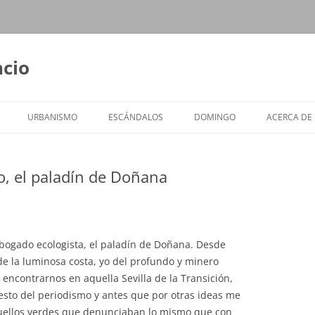
ncio
URBANISMO
ESCÁNDALOS
DOMINGO
ACERCA DE
o, el paladín de Doñana
bogado ecologista, el paladín de Doñana. Desde
de la luminosa costa, yo del profundo y minero
ncontrarnos en aquella Sevilla de la Transición,
sto del periodismo y antes que por otras ideas me
quellos verdes que denunciaban lo mismo que con