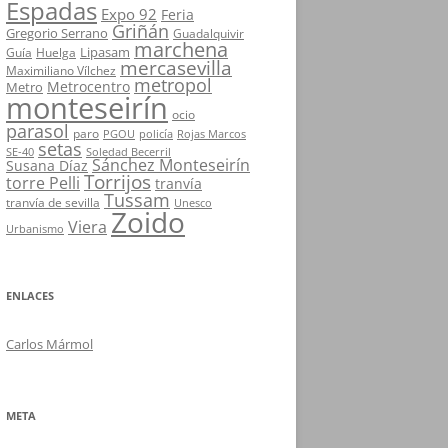
Espadas
Expo 92
Feria
Griñán
Gregorio Serrano
Guadalquivir
marchena
Lipasam
Guía
Huelga
mercasevilla
Maximiliano Vílchez
metropol
Metrocentro
Metro
monteseirín
ocio
parasol
paro
PGOU
policía
Rojas Marcos
setas
SE-40
Soledad Becerril
Sánchez Monteseirín
Susana Díaz
Torrijos
torre Pelli
tranvía
Tussam
tranvía de sevilla
Unesco
Zoido
Viera
Urbanismo
ENLACES
Carlos Mármol
META