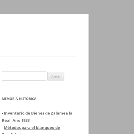
Buscar:
MEMORIA HISTÓRICA
-
Inventario de Bienes de Zalamea la
Real. Año 1933
-
Métodos para el blanqueo de