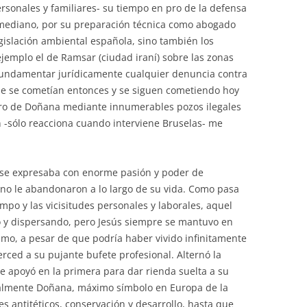
personales y familiares- su tiempo en pro de la defensa
zmediano, por su preparación técnica como abogado
gislación ambiental española, sino también los
jemplo el de Ramsar (ciudad iraní) sobre las zonas
fundamentar jurídicamente cualquier denuncia contra
ue se cometían entonces y se siguen cometiendo hoy
fero de Doñana mediante innumerables pozos ilegales
n -sólo reacciona cuando interviene Bruselas- me
 se expresaba con enorme pasión y poder de
 no le abandonaron a lo largo de su vida. Como pasa
empo y las vicisitudes personales y laborales, aquel
 y dispersando, pero Jesús siempre se mantuvo en
smo, a pesar de que podría haber vivido infinitamente
rced a su pujante bufete profesional. Alternó la
se apoyó en la primera para dar rienda suelta a su
ialmente Doñana, máximo símbolo en Europa de la
s antitéticos, conservación y desarrollo, hasta que