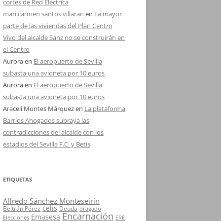
cortes de Red Eléctrica
mari carmen santos villaran
en
La mayor
parte de las viviendas del Plan Centro
Vivo del alcalde Sanz no se construirán en
el Centro
Aurora
en
El aeropuerto de Sevilla
subasta una avioneta por 10 euros
Aurora
en
El aeropuerto de Sevilla
subasta una avioneta por 10 euros
Araceli Montes Márquez
en
La plataforma
Barrios Ahogados subraya las
contradicciones del alcalde con los
estadios del Sevilla F.C. y Betis
ETIQUETAS
Alfredo Sánchez Monteseirín
celis
Beltrán Pérez
Deuda
dragado
Encarnación
Emasesa
Elecciones
ERE