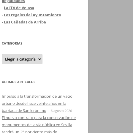
ilegalidades
-
La ITV de Veiasa
-
Los regalos del Ayuntamiento
-
Las Cañadas de Arriba
CATEGORIAS
Categorias
ÚLTIMOS ARTÍCULOS
Impulso a la transformación de un vacío
urbano desde hace veinte años en la
barriada de San Jerónimo
6 agosto 2026
El nuevo contrato para la conservación de
monumentos de la vía pública en Sevilla
tendrá un 25 por ciento más de