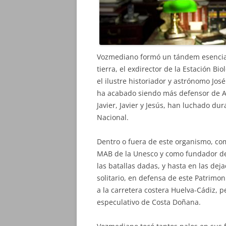
Vozmediano formó un tándem esencial 
tierra, el exdirector de la Estación Bi
el ilustre historiador y astrónomo Jo
ha acabado siendo más defensor de An
Javier, Javier y Jesús, han luchado d
Nacional.
Dentro o fuera de este organismo, co
MAB de la Unesco y como fundador de
las batallas dadas, y hasta en las dej
solitario, en defensa de este Patrimo
a la carretera costera Huelva-Cádiz,
especulativo de Costa Doñana.