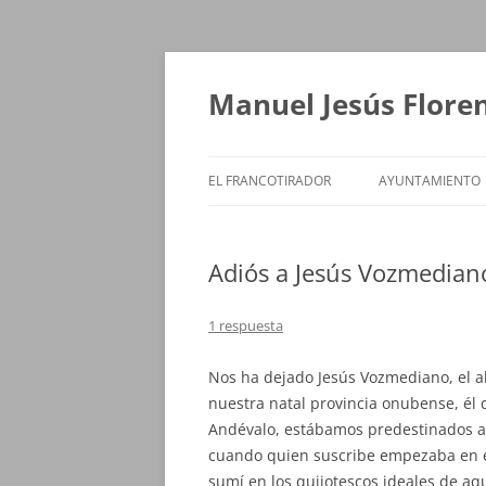
Saltar
al
contenido
Manuel Jesús Flore
EL FRANCOTIRADOR
AYUNTAMIENTO
Adiós a Jesús Vozmedian
1 respuesta
Nos ha dejado Jesús Vozmediano, el a
nuestra natal provincia onubense, él 
Andévalo, estábamos predestinados a e
cuando quien suscribe empezaba en e
sumí en los quijotescos ideales de a