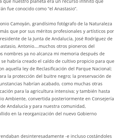
ba que nuestro planeta era un recurso infinito que
án fue conocido como “el Anastasio”.
tonio Camoyán, grandísimo fotógrafo de la Naturaleza
ás que por sus méritos profesionales y artísticos por
presidente de la Junta de Andalucía, José Rodríguez de
nastasio, Antonio….muchos otros pioneros del
uyos nombres ya no alcanza mi memoria después de
 se habría creado el caldo de cultivo propicio para que
on aquella ley de Reclasificación del Parque Nacional;
ra la protección del buitre negro; la preservación de
rcunstancias habrían acabado, como muchas otras
ción para la agricultura intensiva; y también hasta
dio Ambiente, convertida posteriormente en Consejería
a de Andalucía y para nuestra comunidad,
lido en la reorganización del nuevo Gobierno
frendaban desinteresadamente -e incluso costándoles