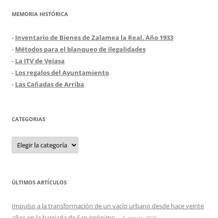
MEMORIA HISTÓRICA
-
Inventario de Bienes de Zalamea la Real. Año 1933
-
Métodos para el blanqueo de ilegalidades
-
La ITV de Veiasa
-
Los regalos del Ayuntamiento
-
Las Cañadas de Arriba
CATEGORIAS
Categorias
ÚLTIMOS ARTÍCULOS
Impulso a la transformación de un vacío urbano desde hace veinte
años en la barriada de San Jerónimo
6 agosto 2026