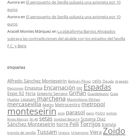
Aurora
en
El aeropuerto de Sevilla subasta una avioneta por 10
euros
Aurora
en
El aeropuerto de Sevilla subasta una avioneta por 10
euros
Araceli Montes Márquez
en
La plataforma Barrios Ahogados
subraya las contradicciones del alcalde con los estadios del Sevilla
F.C. y Betis
ETIQUETAS
Alfredo Sánchez Monteseirín
celis
Beltrán Pérez
Deuda
dragado
Espadas
Encarnación
Emasesa
Elecciones
ERE
Griñán
Expo 92
Feria
Gregorio Serrano
Guadalquivir
Guía
marchena
Lipasam
Huelga
Maximiliano Vílchez
mercasevilla
metropol
Metrocentro
Metro
monteseirín
parasol
ocio
paro
PGOU
policía
setas
Susana Díaz
Rojas Marcos
SE-40
Soledad Becerril
Torrijos
Sánchez Monteseirín
torre Pelli
tranvía
Zoido
Tussam
Viera
tranvía de sevilla
Unesco
Urbanismo