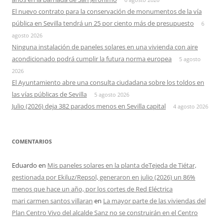
El nuevo contrato para la conservación de monumentos de la vía
pública en Sevilla tendrá un 25 por ciento más de presupuesto
6
agosto 2026
Ninguna instalación de paneles solares en una vivienda con aire
acondicionado podrá cumplir la futura norma europea
5 agosto
2026
El Ayuntamiento abre una consulta ciudadana sobre los toldos en
las vías públicas de Sevilla
5 agosto 2026
Julio (2026) deja 382 parados menos en Sevilla capital
4 agosto 2026
COMENTARIOS
Eduardo
en
Mis paneles solares en la planta deTejeda de Tiétar,
gestionada por Ekiluz/Repsol, generaron en julio (2026) un 86%
menos que hace un año, por los cortes de Red Eléctrica
mari carmen santos villaran
en
La mayor parte de las viviendas del
Plan Centro Vivo del alcalde Sanz no se construirán en el Centro