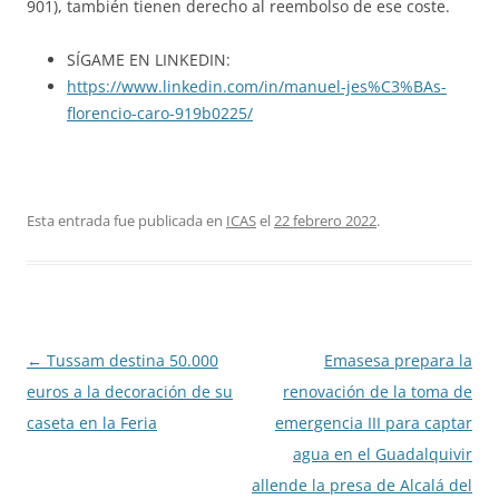
901), también tienen derecho al reembolso de ese coste.
SÍGAME EN LINKEDIN:
https://www.linkedin.com/in/manuel-jes%C3%BAs-
florencio-caro-919b0225/
Esta entrada fue publicada en
ICAS
el
22 febrero 2022
.
Navegación
←
Tussam destina 50.000
Emasesa prepara la
de
euros a la decoración de su
renovación de la toma de
entradas
caseta en la Feria
emergencia III para captar
agua en el Guadalquivir
allende la presa de Alcalá del