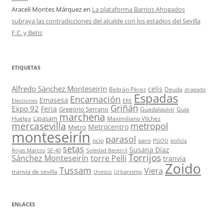
Araceli Montes Márquez
en
La plataforma Barrios Ahogados
subraya las contradicciones del alcalde con los estadios del Sevilla
F.C. y Betis
ETIQUETAS
Alfredo Sánchez Monteseirín
celis
Beltrán Pérez
Deuda
dragado
Espadas
Encarnación
Emasesa
Elecciones
ERE
Griñán
Expo 92
Feria
Gregorio Serrano
Guadalquivir
Guía
marchena
Lipasam
Huelga
Maximiliano Vílchez
mercasevilla
metropol
Metrocentro
Metro
monteseirín
parasol
ocio
paro
PGOU
policía
setas
Susana Díaz
Rojas Marcos
SE-40
Soledad Becerril
Torrijos
Sánchez Monteseirín
torre Pelli
tranvía
Zoido
Tussam
Viera
tranvía de sevilla
Unesco
Urbanismo
ENLACES