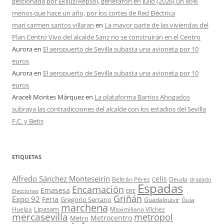
gestionada por Ekiluz/Repsol, generaron en julio (2026) un 86%
menos que hace un año, por los cortes de Red Eléctrica
mari carmen santos villaran
en
La mayor parte de las viviendas del
Plan Centro Vivo del alcalde Sanz no se construirán en el Centro
Aurora
en
El aeropuerto de Sevilla subasta una avioneta por 10
euros
Aurora
en
El aeropuerto de Sevilla subasta una avioneta por 10
euros
Araceli Montes Márquez
en
La plataforma Barrios Ahogados
subraya las contradicciones del alcalde con los estadios del Sevilla
F.C. y Betis
ETIQUETAS
Alfredo Sánchez Monteseirín
celis
Beltrán Pérez
Deuda
dragado
Espadas
Encarnación
Emasesa
Elecciones
ERE
Griñán
Expo 92
Feria
Gregorio Serrano
Guadalquivir
Guía
marchena
Lipasam
Huelga
Maximiliano Vílchez
mercasevilla
metropol
Metrocentro
Metro