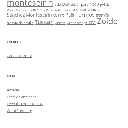
monteseirín
parasol
ocio
paro
PGOU
policía
setas
Susana Díaz
Rojas Marcos
SE-40
Soledad Becerril
Torrijos
Sánchez Monteseirín
torre Pelli
tranvía
Zoido
Tussam
Viera
tranvía de sevilla
Unesco
Urbanismo
ENLACES
Carlos Mármol
META
Acceder
Feed de entradas
Feed de comentarios
WordPress.org