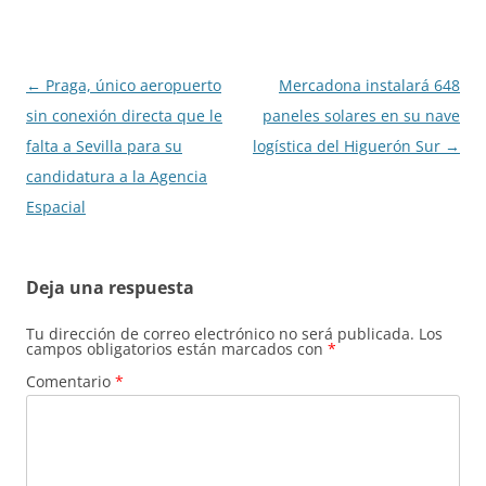
Navegación
←
Praga, único aeropuerto
Mercadona instalará 648
de
sin conexión directa que le
paneles solares en su nave
entradas
falta a Sevilla para su
logística del Higuerón Sur
→
candidatura a la Agencia
Espacial
Deja una respuesta
Tu dirección de correo electrónico no será publicada.
Los
campos obligatorios están marcados con
*
Comentario
*