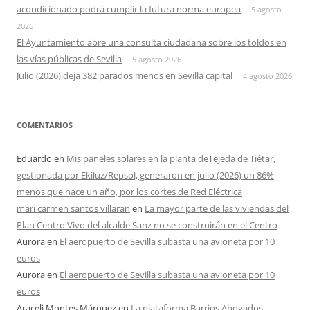
acondicionado podrá cumplir la futura norma europea
5 agosto
2026
El Ayuntamiento abre una consulta ciudadana sobre los toldos en
las vías públicas de Sevilla
5 agosto 2026
Julio (2026) deja 382 parados menos en Sevilla capital
4 agosto 2026
COMENTARIOS
Eduardo
en
Mis paneles solares en la planta deTejeda de Tiétar,
gestionada por Ekiluz/Repsol, generaron en julio (2026) un 86%
menos que hace un año, por los cortes de Red Eléctrica
mari carmen santos villaran
en
La mayor parte de las viviendas del
Plan Centro Vivo del alcalde Sanz no se construirán en el Centro
Aurora
en
El aeropuerto de Sevilla subasta una avioneta por 10
euros
Aurora
en
El aeropuerto de Sevilla subasta una avioneta por 10
euros
Araceli Montes Márquez
en
La plataforma Barrios Ahogados