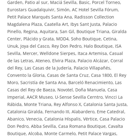
Garden, Patio al sur, Maciá Sevilla, Basic, Porcel Torneo,
Eurostars Guadalquivir, Simón, AC Hotel Sevilla Fórum,
Petit Palace Marqués Santa Ana, Radisson Collection
Magdalena Plaza, Caatella Art, Ibys Sant Justa, Palacio
Pinello, Regina, Aquitara, San Gil, Boutique Triana, Giralda
Center, Plácido y Grata, MDD4, Soho Boutique, Cetina,
Unuk, Joya del Casco, Rey Don Pedro, Halo Boutique, ISA
Sevilla, Mercer, Welldone Sierpes, Itaca Artemisa, Casual
de las Letras, Ateneo, Elvira Plaza, Palacio Alcázar, Corral
del Rey, Las Casas de la Judería, Palacio Villapañés,
Convento la Gloria, Casas de Santa Cruz, Casa 1800, El Rey
Moro, Sacristía de Santa Ana, Barceló Renacimiento, Las
Casas del Rey de Baeza, Novotel, Doña Manuela, Casa
Imperial, AACR Museo, U-Sense Sevilla Cerntro, Vincci La
Rábida, Monte Triana, Rey Alfonso X, Catalonia Santa Justa,
Catalonia Giralda, Fernando III, Alabardero, Eme Catedral,
Abanico, Venecia, Catalonia Híspalis, Vértice, Casa Palacio
Don Pedro, Abba Sevilla, Casa Romana Boutique, Cavalta
Boutique, Alcoba, Monte Carmelo, Petit Palace Vargas,