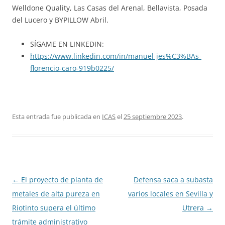
Welldone Quality, Las Casas del Arenal, Bellavista, Posada
del Lucero y BYPILLOW Abril.
SÍGAME EN LINKEDIN:
https://www.linkedin.com/in/manuel-jes%C3%BAs-
florencio-caro-919b0225/
Esta entrada fue publicada en
ICAS
el
25 septiembre 2023
.
Navegación
←
El proyecto de planta de
Defensa saca a subasta
de
metales de alta pureza en
varios locales en Sevilla y
entradas
Riotinto supera el último
Utrera
→
trámite administrativo