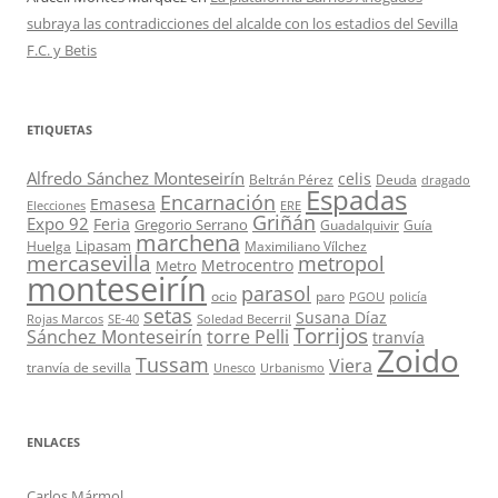
subraya las contradicciones del alcalde con los estadios del Sevilla
F.C. y Betis
ETIQUETAS
Alfredo Sánchez Monteseirín
celis
Beltrán Pérez
Deuda
dragado
Espadas
Encarnación
Emasesa
Elecciones
ERE
Griñán
Expo 92
Feria
Gregorio Serrano
Guadalquivir
Guía
marchena
Lipasam
Huelga
Maximiliano Vílchez
mercasevilla
metropol
Metrocentro
Metro
monteseirín
parasol
ocio
paro
PGOU
policía
setas
Susana Díaz
Rojas Marcos
SE-40
Soledad Becerril
Torrijos
Sánchez Monteseirín
torre Pelli
tranvía
Zoido
Tussam
Viera
tranvía de sevilla
Unesco
Urbanismo
ENLACES
Carlos Mármol