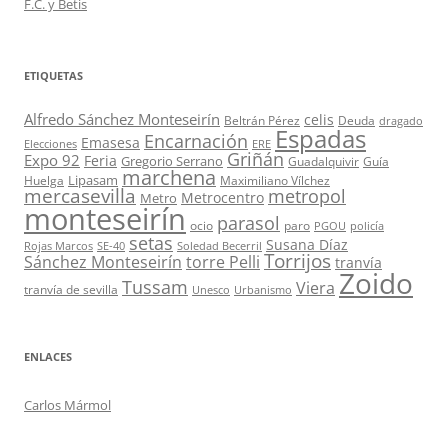
F.C. y Betis
ETIQUETAS
Alfredo Sánchez Monteseirín
celis
Beltrán Pérez
Deuda
dragado
Espadas
Encarnación
Emasesa
Elecciones
ERE
Griñán
Expo 92
Feria
Gregorio Serrano
Guadalquivir
Guía
marchena
Lipasam
Huelga
Maximiliano Vílchez
mercasevilla
metropol
Metrocentro
Metro
monteseirín
parasol
ocio
paro
PGOU
policía
setas
Susana Díaz
Rojas Marcos
SE-40
Soledad Becerril
Torrijos
Sánchez Monteseirín
torre Pelli
tranvía
Zoido
Tussam
Viera
tranvía de sevilla
Unesco
Urbanismo
ENLACES
Carlos Mármol