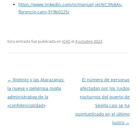
https://www.linkedin.com/in/manuel-jes%C3%BAs-
florencio-caro-919b0225/
Esta entrada fue publicada en
ICAS
el
4 octubre 2023
.
Navegación
←
Riotinto y las Atarazanas:
El número de personas
de
la nueva y peligrosa moda
afectadas por los ruidos
entradas
administrativa de la
nocturnos del puerto de
«confidencialidad»
Sevilla casi se ha
quintuplicado en el último
lustro
→