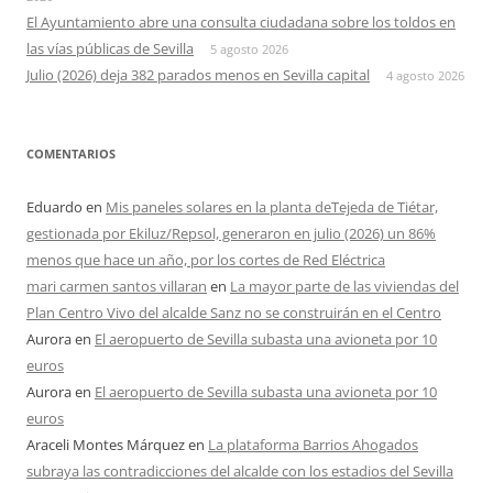
El Ayuntamiento abre una consulta ciudadana sobre los toldos en
las vías públicas de Sevilla
5 agosto 2026
Julio (2026) deja 382 parados menos en Sevilla capital
4 agosto 2026
COMENTARIOS
Eduardo
en
Mis paneles solares en la planta deTejeda de Tiétar,
gestionada por Ekiluz/Repsol, generaron en julio (2026) un 86%
menos que hace un año, por los cortes de Red Eléctrica
mari carmen santos villaran
en
La mayor parte de las viviendas del
Plan Centro Vivo del alcalde Sanz no se construirán en el Centro
Aurora
en
El aeropuerto de Sevilla subasta una avioneta por 10
euros
Aurora
en
El aeropuerto de Sevilla subasta una avioneta por 10
euros
Araceli Montes Márquez
en
La plataforma Barrios Ahogados
subraya las contradicciones del alcalde con los estadios del Sevilla