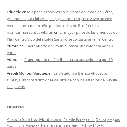
Eduardo
en
Mis paneles solares en la planta deTejeda de Tiétar,
gestionada por Ekiluz/Repsol, generaron en julio (2026) un 86%
menos que hace un año, por los cortes de Red Eléctrica
mari carmen santos villaran
en
La mayor parte de las viviendas del
Plan Centro Vivo del alcalde Sanz no se construirán en el Centro
Aurora
en
El aeropuerto de Sevilla subasta una avioneta por 10
euros
Aurora
en
El aeropuerto de Sevilla subasta una avioneta por 10
euros
Araceli Montes Márquez
en
La plataforma Barrios Ahogados
subraya las contradicciones del alcalde con los estadios del Sevilla
F.C. y Betis
ETIQUETAS
Alfredo Sánchez Monteseirín
celis
Beltrán Pérez
Deuda
dragado
Espadas
Encarnación
Emasesa
Elecciones
ERE