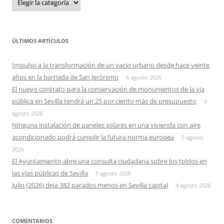
ÚLTIMOS ARTÍCULOS
Impulso a la transformación de un vacío urbano desde hace veinte
años en la barriada de San Jerónimo
6 agosto 2026
El nuevo contrato para la conservación de monumentos de la vía
pública en Sevilla tendrá un 25 por ciento más de presupuesto
6
agosto 2026
Ninguna instalación de paneles solares en una vivienda con aire
acondicionado podrá cumplir la futura norma europea
5 agosto
2026
El Ayuntamiento abre una consulta ciudadana sobre los toldos en
las vías públicas de Sevilla
5 agosto 2026
Julio (2026) deja 382 parados menos en Sevilla capital
4 agosto 2026
COMENTARIOS