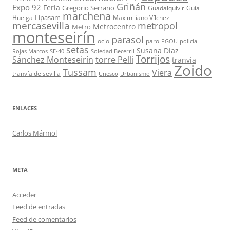
Griñán
Expo 92
Feria
Gregorio Serrano
Guadalquivir
Guía
marchena
Lipasam
Huelga
Maximiliano Vílchez
mercasevilla
metropol
Metrocentro
Metro
monteseirín
parasol
ocio
paro
PGOU
policía
setas
Susana Díaz
Rojas Marcos
SE-40
Soledad Becerril
Torrijos
Sánchez Monteseirín
torre Pelli
tranvía
Zoido
Tussam
Viera
tranvía de sevilla
Unesco
Urbanismo
ENLACES
Carlos Mármol
META
Acceder
Feed de entradas
Feed de comentarios