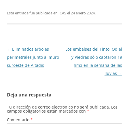
Esta entrada fue publicada en
ICAS
el
24 enero 2024
.
Navegación
←
Eliminados árboles
Los embalses del Tinto, Odiel
de
perimetrales junto al muro
y Piedras sólo captaron 19
entradas
suroeste de Altadis
hm3 en la semana de las
lluvias
→
Deja una respuesta
Tu dirección de correo electrónico no será publicada.
Los
campos obligatorios están marcados con
*
Comentario
*