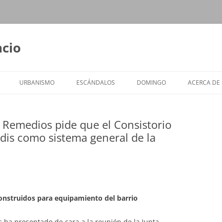
ncio
URBANISMO
ESCÁNDALOS
DOMINGO
ACERCA DE
s Remedios pide que el Consistorio
adis como sistema general de la
onstruidos para equipamiento del barrio
 ha presentado de cara a la reunión de la Junta