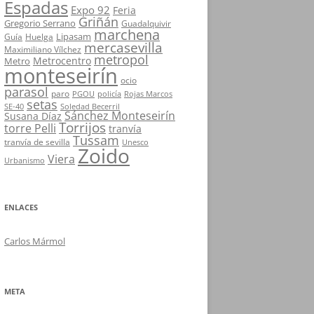
Espadas
Expo 92
Feria
Griñán
Gregorio Serrano
Guadalquivir
marchena
Lipasam
Guía
Huelga
mercasevilla
Maximiliano Vílchez
metropol
Metrocentro
Metro
monteseirín
ocio
parasol
paro
PGOU
policía
Rojas Marcos
setas
SE-40
Soledad Becerril
Sánchez Monteseirín
Susana Díaz
Torrijos
torre Pelli
tranvía
Tussam
tranvía de sevilla
Unesco
Zoido
Viera
Urbanismo
ENLACES
Carlos Mármol
META