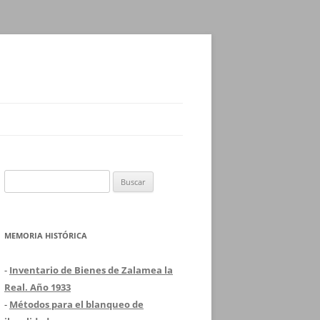
Buscar:
MEMORIA HISTÓRICA
-
Inventario de Bienes de Zalamea la
Real. Año 1933
-
Métodos para el blanqueo de