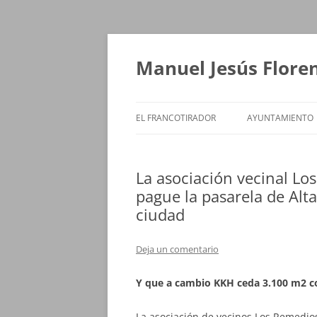
Saltar
al
contenido
Manuel Jesús Flore
EL FRANCOTIRADOR
AYUNTAMIENTO
La asociación vecinal Lo
pague la pasarela de Alt
ciudad
Deja un comentario
Y que a cambio KKH ceda 3.100 m2 c
La asociación de vecinos Los Remedios