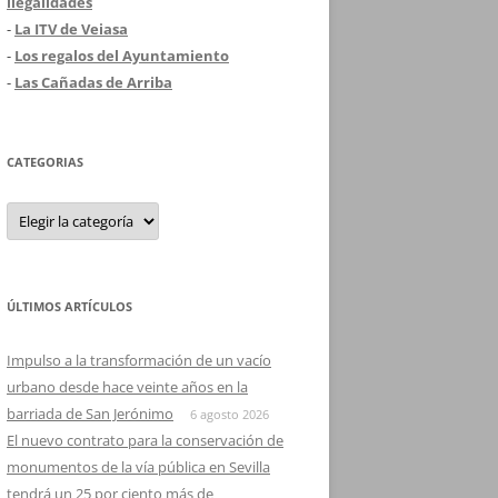
ilegalidades
-
La ITV de Veiasa
-
Los regalos del Ayuntamiento
-
Las Cañadas de Arriba
CATEGORIAS
Categorias
ÚLTIMOS ARTÍCULOS
Impulso a la transformación de un vacío
urbano desde hace veinte años en la
barriada de San Jerónimo
6 agosto 2026
El nuevo contrato para la conservación de
monumentos de la vía pública en Sevilla
tendrá un 25 por ciento más de