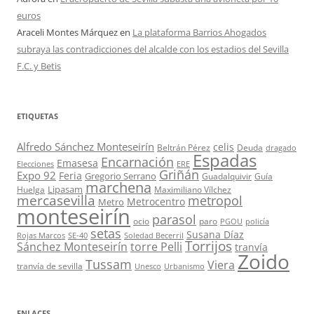
euros
Araceli Montes Márquez
en
La plataforma Barrios Ahogados
subraya las contradicciones del alcalde con los estadios del Sevilla
F.C. y Betis
ETIQUETAS
Alfredo Sánchez Monteseirín
celis
Beltrán Pérez
Deuda
dragado
Espadas
Encarnación
Emasesa
Elecciones
ERE
Griñán
Expo 92
Feria
Gregorio Serrano
Guadalquivir
Guía
marchena
Lipasam
Huelga
Maximiliano Vílchez
mercasevilla
metropol
Metrocentro
Metro
monteseirín
parasol
ocio
paro
PGOU
policía
setas
Susana Díaz
Rojas Marcos
SE-40
Soledad Becerril
Torrijos
Sánchez Monteseirín
torre Pelli
tranvía
Zoido
Tussam
Viera
tranvía de sevilla
Unesco
Urbanismo
ENLACES