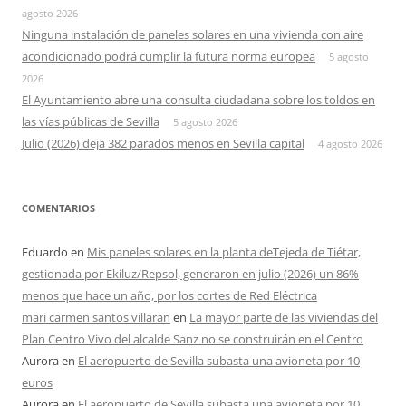
agosto 2026
Ninguna instalación de paneles solares en una vivienda con aire
acondicionado podrá cumplir la futura norma europea
5 agosto
2026
El Ayuntamiento abre una consulta ciudadana sobre los toldos en
las vías públicas de Sevilla
5 agosto 2026
Julio (2026) deja 382 parados menos en Sevilla capital
4 agosto 2026
COMENTARIOS
Eduardo
en
Mis paneles solares en la planta deTejeda de Tiétar,
gestionada por Ekiluz/Repsol, generaron en julio (2026) un 86%
menos que hace un año, por los cortes de Red Eléctrica
mari carmen santos villaran
en
La mayor parte de las viviendas del
Plan Centro Vivo del alcalde Sanz no se construirán en el Centro
Aurora
en
El aeropuerto de Sevilla subasta una avioneta por 10
euros
Aurora
en
El aeropuerto de Sevilla subasta una avioneta por 10