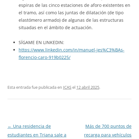
espiras de las cinco estaciones de aforo existentes en
el tramo, así como las juntas de dilatación (de tipo
elastómero armado) de algunas de las estructuras
situadas en el ámbito de actuación.
SÍGAME EN LINKEDIN:
https://www.linkedin.com/in/manuel-jes%C3%BAs-
florencio-caro-919b0225/
Esta entrada fue publicada en
ICAS
el
12 abril 2025
.
Navegación
←
Una residencia de
Más de 700 puntos de
de
estudiantes en Triana sale a
recarga para vehículos