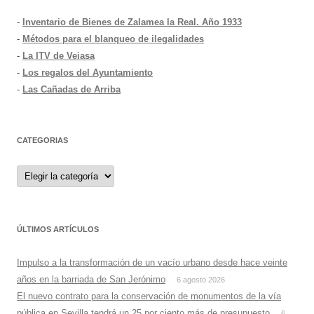
-
Inventario de Bienes de Zalamea la Real. Año 1933
-
Métodos para el blanqueo de ilegalidades
-
La ITV de Veiasa
-
Los regalos del Ayuntamiento
-
Las Cañadas de Arriba
CATEGORIAS
Categorias
ÚLTIMOS ARTÍCULOS
Impulso a la transformación de un vacío urbano desde hace veinte
años en la barriada de San Jerónimo
6 agosto 2026
El nuevo contrato para la conservación de monumentos de la vía
pública en Sevilla tendrá un 25 por ciento más de presupuesto
6