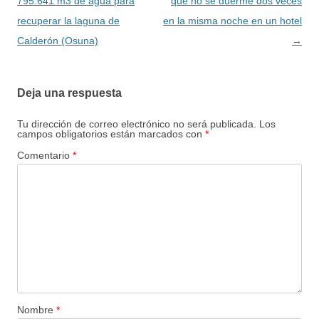
de
795.641 m3 de agua para
que no se duerme dos veces
entradas
recuperar la laguna de
en la misma noche en un hotel
Calderón (Osuna)
→
Deja una respuesta
Tu dirección de correo electrónico no será publicada.
Los
campos obligatorios están marcados con
*
Comentario
*
Nombre
*