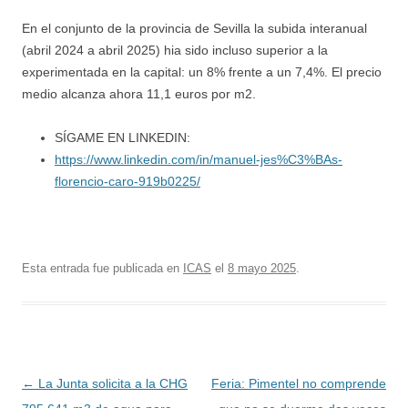
En el conjunto de la provincia de Sevilla la subida interanual
(abril 2024 a abril 2025) hia sido incluso superior a la
experimentada en la capital: un 8% frente a un 7,4%. El precio
medio alcanza ahora 11,1 euros por m2.
SÍGAME EN LINKEDIN:
https://www.linkedin.com/in/manuel-jes%C3%BAs-
florencio-caro-919b0225/
Esta entrada fue publicada en
ICAS
el
8 mayo 2025
.
Navegación
←
La Junta solicita a la CHG
Feria: Pimentel no comprende