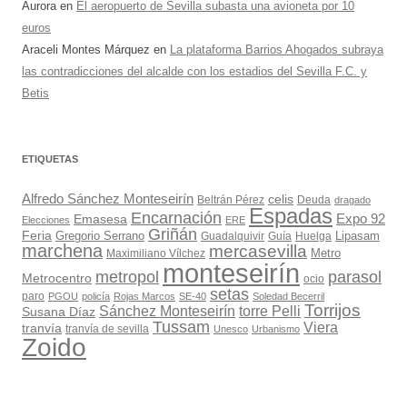
Aurora
en
El aeropuerto de Sevilla subasta una avioneta por 10
euros
Araceli Montes Márquez
en
La plataforma Barrios Ahogados subraya
las contradicciones del alcalde con los estadios del Sevilla F.C. y
Betis
ETIQUETAS
Alfredo Sánchez Monteseirín
celis
Beltrán Pérez
Deuda
dragado
Espadas
Encarnación
Expo 92
Emasesa
Elecciones
ERE
Griñán
Feria
Gregorio Serrano
Lipasam
Guadalquivir
Guía
Huelga
marchena
mercasevilla
Maximiliano Vílchez
Metro
monteseirín
metropol
parasol
Metrocentro
ocio
setas
paro
PGOU
policía
Rojas Marcos
SE-40
Soledad Becerril
Torrijos
Sánchez Monteseirín
torre Pelli
Susana Díaz
Tussam
Viera
tranvía
tranvía de sevilla
Unesco
Urbanismo
Zoido