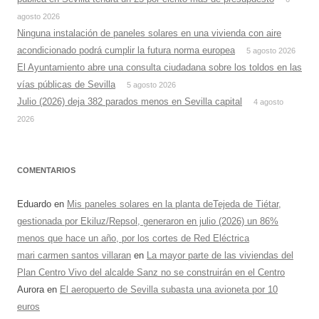
agosto 2026
Ninguna instalación de paneles solares en una vivienda con aire
acondicionado podrá cumplir la futura norma europea
5 agosto 2026
El Ayuntamiento abre una consulta ciudadana sobre los toldos en las
vías públicas de Sevilla
5 agosto 2026
Julio (2026) deja 382 parados menos en Sevilla capital
4 agosto
2026
COMENTARIOS
Eduardo
en
Mis paneles solares en la planta deTejeda de Tiétar,
gestionada por Ekiluz/Repsol, generaron en julio (2026) un 86%
menos que hace un año, por los cortes de Red Eléctrica
mari carmen santos villaran
en
La mayor parte de las viviendas del
Plan Centro Vivo del alcalde Sanz no se construirán en el Centro
Aurora
en
El aeropuerto de Sevilla subasta una avioneta por 10
euros