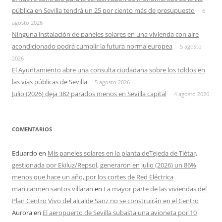
pública en Sevilla tendrá un 25 por ciento más de presupuesto
6
agosto 2026
Ninguna instalación de paneles solares en una vivienda con aire
acondicionado podrá cumplir la futura norma europea
5 agosto
2026
El Ayuntamiento abre una consulta ciudadana sobre los toldos en
las vías públicas de Sevilla
5 agosto 2026
Julio (2026) deja 382 parados menos en Sevilla capital
4 agosto 2026
COMENTARIOS
Eduardo
en
Mis paneles solares en la planta deTejeda de Tiétar,
gestionada por Ekiluz/Repsol, generaron en julio (2026) un 86%
menos que hace un año, por los cortes de Red Eléctrica
mari carmen santos villaran
en
La mayor parte de las viviendas del
Plan Centro Vivo del alcalde Sanz no se construirán en el Centro
Aurora
en
El aeropuerto de Sevilla subasta una avioneta por 10