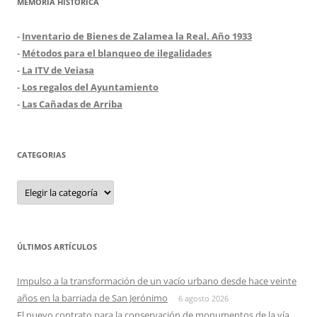
MEMORIA HISTÓRICA
-
Inventario de Bienes de Zalamea la Real. Año 1933
-
Métodos para el blanqueo de ilegalidades
-
La ITV de Veiasa
-
Los regalos del Ayuntamiento
-
Las Cañadas de Arriba
CATEGORIAS
Categorias
ÚLTIMOS ARTÍCULOS
Impulso a la transformación de un vacío urbano desde hace veinte
años en la barriada de San Jerónimo
6 agosto 2026
El nuevo contrato para la conservación de monumentos de la vía