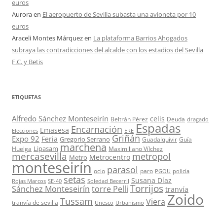
euros
Aurora
en
El aeropuerto de Sevilla subasta una avioneta por 10
euros
Araceli Montes Márquez
en
La plataforma Barrios Ahogados
subraya las contradicciones del alcalde con los estadios del Sevilla
F.C. y Betis
ETIQUETAS
Alfredo Sánchez Monteseirín
celis
Beltrán Pérez
Deuda
dragado
Espadas
Encarnación
Emasesa
Elecciones
ERE
Griñán
Expo 92
Feria
Gregorio Serrano
Guadalquivir
Guía
marchena
Lipasam
Huelga
Maximiliano Vílchez
mercasevilla
metropol
Metrocentro
Metro
monteseirín
parasol
ocio
paro
PGOU
policía
setas
Susana Díaz
Rojas Marcos
SE-40
Soledad Becerril
Torrijos
Sánchez Monteseirín
torre Pelli
tranvía
Zoido
Tussam
Viera
tranvía de sevilla
Unesco
Urbanismo