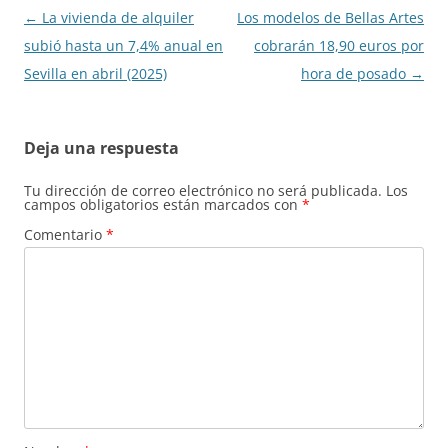
Navegación
←
La vivienda de alquiler
Los modelos de Bellas Artes
de
subió hasta un 7,4% anual en
cobrarán 18,90 euros por
entradas
Sevilla en abril (2025)
hora de posado
→
Deja una respuesta
Tu dirección de correo electrónico no será publicada.
Los
campos obligatorios están marcados con
*
Comentario
*