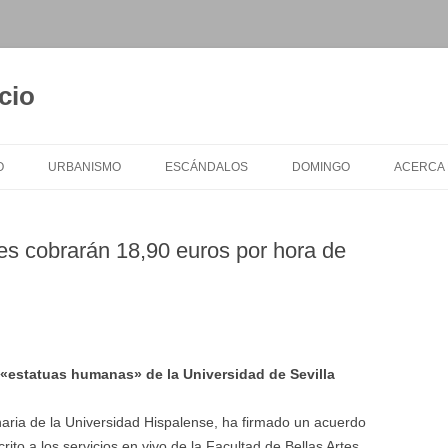
cio
O
URBANISMO
ESCÁNDALOS
DOMINGO
ACERCA
es cobrarán 18,90 euros por hora de
 «estatuas humanas» de la Universidad de Sevilla
aria de la Universidad Hispalense, ha firmado un acuerdo
ito a los servicios en vivo de la Facultad de Bellas Artes