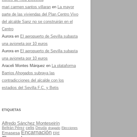
mari carmen santos villaran
en
La mayor
parte de las viviendas del Plan Centro Vivo
del alcalde Sanz no se construirán en el
Centro
Aurora
en
El aeropuerto de Sevilla subasta
una avioneta por 10 euros
Aurora
en
El aeropuerto de Sevilla subasta
una avioneta por 10 euros
Araceli Montes Márquez
en
La plataforma
Barrios Ahogados subraya las
contradicciones del alcalde con los
estadios del Sevilla F.C. y Betis
ETIQUETAS
Alfredo Sánchez Monteseirín
celis
Beltrán Pérez
Deuda
dragado
Elecciones
Encarnación
Emasesa
ERE