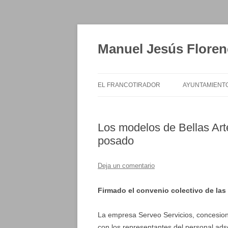
Saltar
al
contenido
Manuel Jesús Floren
EL FRANCOTIRADOR
AYUNTAMIENT
Los modelos de Bellas Art
posado
Deja un comentario
Firmado el convenio colectivo de las
La empresa Serveo Servicios, concesion
con los representantes del personal adscr