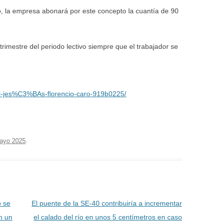
io, la empresa abonará por este concepto la cuantía de 90
trimestre del periodo lectivo siempre que el trabajador se
el-jes%C3%BAs-florencio-caro-919b0225/
ayo 2025
.
o se
El puente de la SE-40 contribuiría a incrementar
n un
el calado del río en unos 5 centímetros en caso