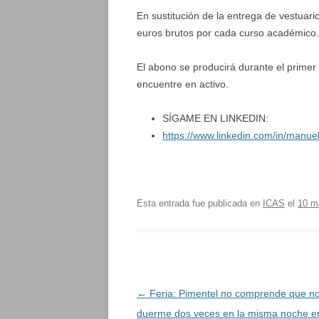
En sustitución de la entrega de vestuar
euros brutos por cada curso académico.
El abono se producirá durante el primer 
encuentre en activo.
SÍGAME EN LINKEDIN:
https://www.linkedin.com/in/manu
Esta entrada fue publicada en
ICAS
el
10 m
Navegación
←
Feria: Pimentel no comprende que n
de
duerme dos veces en la misma noche e