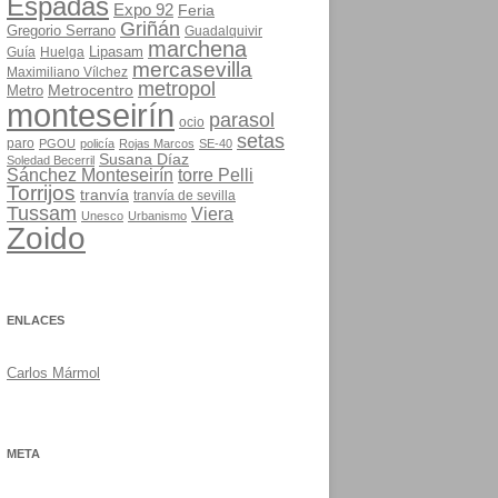
Espadas
Expo 92
Feria
Griñán
Gregorio Serrano
Guadalquivir
marchena
Lipasam
Guía
Huelga
mercasevilla
Maximiliano Vílchez
metropol
Metrocentro
Metro
monteseirín
parasol
ocio
setas
paro
PGOU
policía
Rojas Marcos
SE-40
Susana Díaz
Soledad Becerril
Sánchez Monteseirín
torre Pelli
Torrijos
tranvía
tranvía de sevilla
Tussam
Viera
Unesco
Urbanismo
Zoido
ENLACES
Carlos Mármol
META