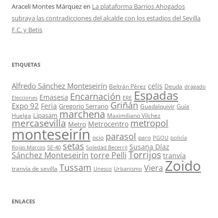
Araceli Montes Márquez
en
La plataforma Barrios Ahogados
subraya las contradicciones del alcalde con los estadios del Sevilla
F.C. y Betis
ETIQUETAS
Alfredo Sánchez Monteseirín
celis
Beltrán Pérez
Deuda
dragado
Espadas
Encarnación
Emasesa
Elecciones
ERE
Griñán
Expo 92
Feria
Gregorio Serrano
Guadalquivir
Guía
marchena
Lipasam
Huelga
Maximiliano Vílchez
mercasevilla
metropol
Metrocentro
Metro
monteseirín
parasol
ocio
paro
PGOU
policía
setas
Susana Díaz
Rojas Marcos
SE-40
Soledad Becerril
Torrijos
Sánchez Monteseirín
torre Pelli
tranvía
Zoido
Tussam
Viera
tranvía de sevilla
Unesco
Urbanismo
ENLACES