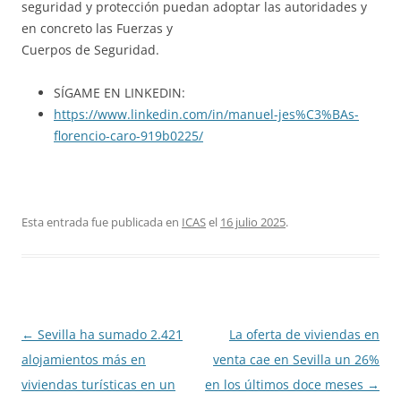
seguridad y protección puedan adoptar las autoridades y
en concreto las Fuerzas y
Cuerpos de Seguridad.
SÍGAME EN LINKEDIN:
https://www.linkedin.com/in/manuel-jes%C3%BAs-
florencio-caro-919b0225/
Esta entrada fue publicada en
ICAS
el
16 julio 2025
.
Navegación
←
Sevilla ha sumado 2.421
La oferta de viviendas en
de
alojamientos más en
venta cae en Sevilla un 26%
entradas
viviendas turísticas en un
en los últimos doce meses
→