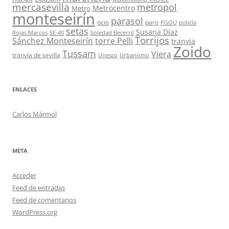
mercasevilla
metropol
Metrocentro
Metro
monteseirín
parasol
ocio
paro
PGOU
policía
setas
Susana Díaz
Rojas Marcos
SE-40
Soledad Becerril
Torrijos
Sánchez Monteseirín
torre Pelli
tranvía
Zoido
Tussam
Viera
tranvía de sevilla
Unesco
Urbanismo
ENLACES
Carlos Mármol
META
Acceder
Feed de entradas
Feed de comentarios
WordPress.org