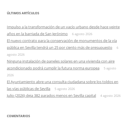
ÚLTIMOS ARTÍCULOS
Impulso a la transformación de un vacío urbano desde hace veinte
años en la barriada de San Jerónimo
6 agosto 2026
El nuevo contrato para la conservación de monumentos de la vía
pública en Sevilla tendrá un 25 por ciento más de presupuesto
6
agosto 2026
Ninguna instalación de paneles solares en una vivienda con aire
acondicionado podrá cumplir la futura norma europea
5 agosto
2026
El Ayuntamiento abre una consulta ciudadana sobre los toldos en
las vías públicas de Sevilla
5 agosto 2026
Julio (2026) deja 382 parados menos en Sevilla capital
4 agosto 2026
COMENTARIOS