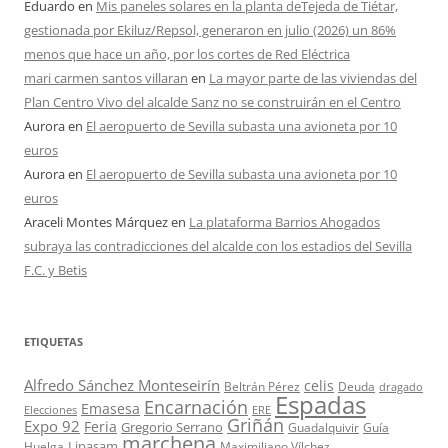
Eduardo
en
Mis paneles solares en la planta deTejeda de Tiétar,
gestionada por Ekiluz/Repsol, generaron en julio (2026) un 86%
menos que hace un año, por los cortes de Red Eléctrica
mari carmen santos villaran
en
La mayor parte de las viviendas del
Plan Centro Vivo del alcalde Sanz no se construirán en el Centro
Aurora
en
El aeropuerto de Sevilla subasta una avioneta por 10
euros
Aurora
en
El aeropuerto de Sevilla subasta una avioneta por 10
euros
Araceli Montes Márquez
en
La plataforma Barrios Ahogados
subraya las contradicciones del alcalde con los estadios del Sevilla
F.C. y Betis
ETIQUETAS
Alfredo Sánchez Monteseirín
celis
Beltrán Pérez
Deuda
dragado
Espadas
Encarnación
Emasesa
Elecciones
ERE
Griñán
Expo 92
Feria
Gregorio Serrano
Guadalquivir
Guía
marchena
Lipasam
Huelga
Maximiliano Vílchez