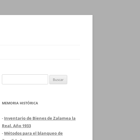
Buscar:
MEMORIA HISTÓRICA
-
Inventario de Bienes de Zalamea la
Real. Año 1933
-
Métodos para el blanqueo de