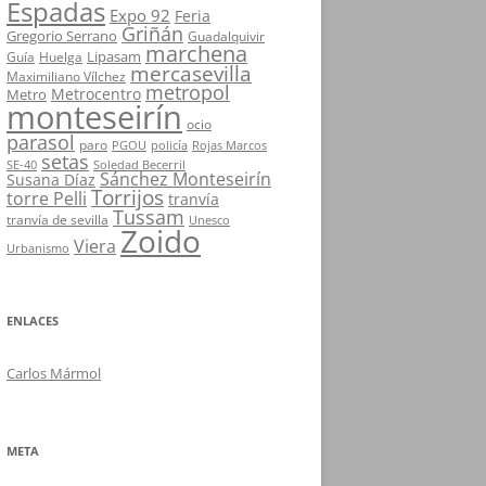
Espadas
Expo 92
Feria
Griñán
Gregorio Serrano
Guadalquivir
marchena
Lipasam
Guía
Huelga
mercasevilla
Maximiliano Vílchez
metropol
Metrocentro
Metro
monteseirín
ocio
parasol
paro
PGOU
policía
Rojas Marcos
setas
SE-40
Soledad Becerril
Sánchez Monteseirín
Susana Díaz
Torrijos
torre Pelli
tranvía
Tussam
tranvía de sevilla
Unesco
Zoido
Viera
Urbanismo
ENLACES
Carlos Mármol
META