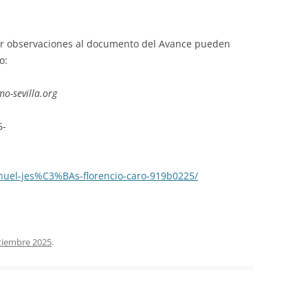
ar observaciones al documento del Avance pueden
o:
o-sevilla.org
5-
nuel-jes%C3%BAs-florencio-caro-919b0225/
tiembre 2025
.