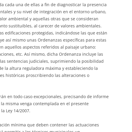
 cada una de ellas a fin de diagnosticar la presencia
ntales y su nivel de integración en el entorno urbano,
valor ambiental y aquellas otras que se consideran
anto sustituibles, al carecer de valores ambientales.
las edificaciones protegidas, indicándose las que están
luye así mismo unas Ordenanzas específicas para estas
en aquellos aspectos referidos al paisaje urbano:
aciones, etc. Así mismo, dicha Ordenanza incluye las
las sentencias judiciales, suprimiendo la posibilidad
e la altura reguladora máxima y estableciendo la
s históricas proscribiendo las alteraciones o
erán en todo caso excepcionales, precisando de informe
ue la misma venga contemplada en el presente
la Ley 14/2007.
tación mínima que deben contener las actuaciones
rá permitir a los técnicos municipales un