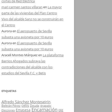
cortes de Red Eléctrica
mari carmen santos villaran
en
La mayor
parte de las viviendas del Plan Centro
Vivo del alcalde Sanz no se construirán en
el Centro
Aurora
en
El aeropuerto de Sevilla
subasta una avioneta por 10 euros
Aurora
en
El aeropuerto de Sevilla
subasta una avioneta por 10 euros
Araceli Montes Márquez
en
La plataforma
Barrios Ahogados subraya las
contradicciones del alcalde con los
estadios del Sevilla F.C. y Betis
ETIQUETAS
Alfredo Sánchez Monteseirín
celis
Beltrán Pérez
Deuda
dragado
Encarnación
Emasesa
Elecciones
ERE