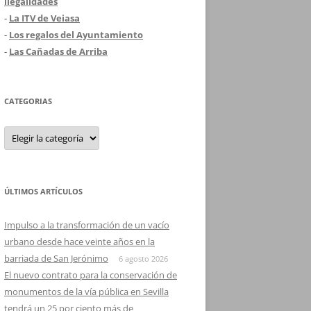
ilegalidades
-
La ITV de Veiasa
-
Los regalos del Ayuntamiento
-
Las Cañadas de Arriba
CATEGORIAS
Categorias
ÚLTIMOS ARTÍCULOS
Impulso a la transformación de un vacío
urbano desde hace veinte años en la
barriada de San Jerónimo
6 agosto 2026
El nuevo contrato para la conservación de
monumentos de la vía pública en Sevilla
tendrá un 25 por ciento más de