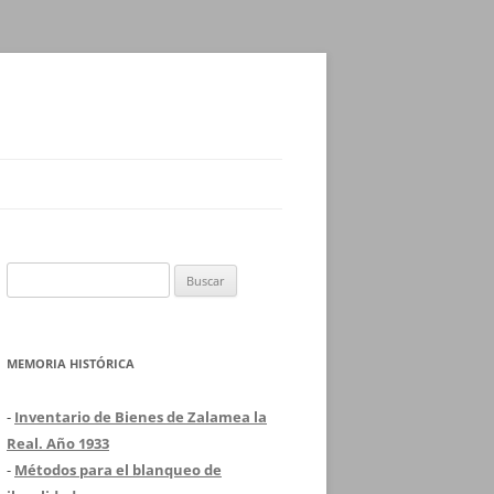
Buscar:
MEMORIA HISTÓRICA
-
Inventario de Bienes de Zalamea la
Real. Año 1933
-
Métodos para el blanqueo de