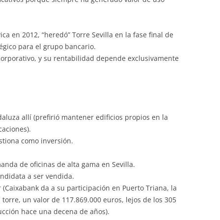
a en 2012, “heredó” Torre Sevilla en la fase final de
tégico para el grupo bancario.
o corporativo, y su rentabilidad depende exclusivamente
uza allí (prefirió mantener edificios propios en la
caciones).
estiona como inversión.
nda de oficinas de alta gama en Sevilla.
andidata a ser vendida.
r (Caixabank da a su participación en Puerto Triana, la
la torre, un valor de 117.869.000 euros, lejos de los 305
rucción hace una decena de años).