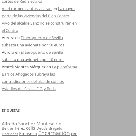
cortes de Red Eléctrica
mari carmen santos villaran
en
La mayor
parte de las viviendas del Plan Centro
Vivo del alcalde Sanz no se construirán en
el Centro
Aurora
en
El aeropuerto de Sevilla
subasta una avioneta por 10 euros
Aurora
en
El aeropuerto de Sevilla
subasta una avioneta por 10 euros
Araceli Montes Márquez
en
La plataforma
Barrios Ahogados subraya las
contradicciones del alcalde con los
estadios del Sevilla F.C. y Betis
ETIQUETAS
Alfredo Sánchez Monteseirín
celis
Beltrán Pérez
Deuda
dragado
Encarnación
Emasesa
Elecciones
ERE