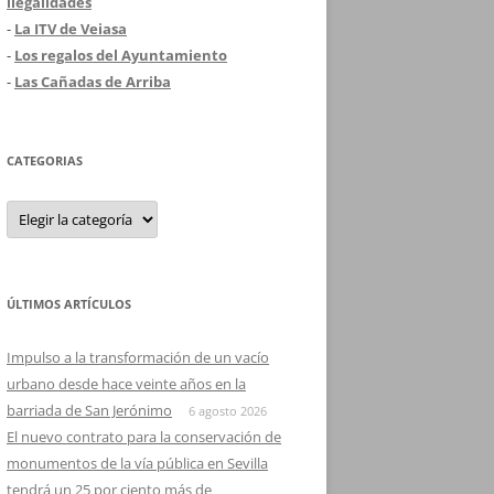
ilegalidades
-
La ITV de Veiasa
-
Los regalos del Ayuntamiento
-
Las Cañadas de Arriba
CATEGORIAS
Categorias
ÚLTIMOS ARTÍCULOS
Impulso a la transformación de un vacío
urbano desde hace veinte años en la
barriada de San Jerónimo
6 agosto 2026
El nuevo contrato para la conservación de
monumentos de la vía pública en Sevilla
tendrá un 25 por ciento más de