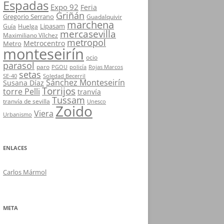
Espadas
Expo 92
Feria
Griñán
Gregorio Serrano
Guadalquivir
marchena
Lipasam
Guía
Huelga
mercasevilla
Maximiliano Vílchez
metropol
Metrocentro
Metro
monteseirín
ocio
parasol
paro
PGOU
policía
Rojas Marcos
setas
SE-40
Soledad Becerril
Sánchez Monteseirín
Susana Díaz
Torrijos
torre Pelli
tranvía
Tussam
tranvía de sevilla
Unesco
Zoido
Viera
Urbanismo
ENLACES
Carlos Mármol
META