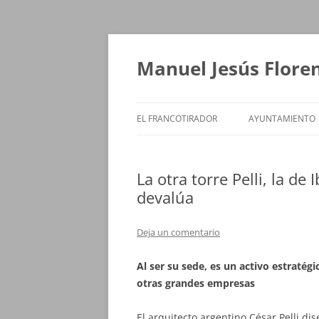
Saltar
al
contenido
Manuel Jesús Flore
EL FRANCOTIRADOR
AYUNTAMIENTO
La otra torre Pelli, la de
devalúa
Deja un comentario
Al ser su sede, es un activo estraté
otras grandes empresas
El arquitecto argentino César Pelli di