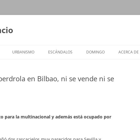
ncio
URBANISMO
ESCÁNDALOS
DOMINGO
ACERCA DE
 Iberdrola en Bilbao, ni se vende ni se
gico para la multinacional y además está ocupado por
señó dos rascacielos muy parecidos para Sevilla y