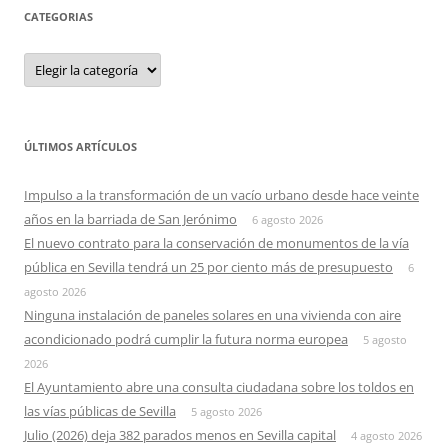
CATEGORIAS
Categorias
ÚLTIMOS ARTÍCULOS
Impulso a la transformación de un vacío urbano desde hace veinte
años en la barriada de San Jerónimo
6 agosto 2026
El nuevo contrato para la conservación de monumentos de la vía
pública en Sevilla tendrá un 25 por ciento más de presupuesto
6
agosto 2026
Ninguna instalación de paneles solares en una vivienda con aire
acondicionado podrá cumplir la futura norma europea
5 agosto
2026
El Ayuntamiento abre una consulta ciudadana sobre los toldos en
las vías públicas de Sevilla
5 agosto 2026
Julio (2026) deja 382 parados menos en Sevilla capital
4 agosto 2026