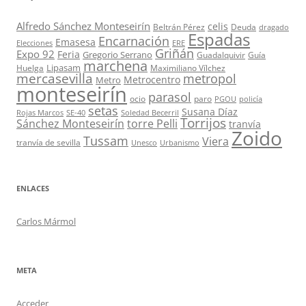
Alfredo Sánchez Monteseirín
celis
Beltrán Pérez
Deuda
dragado
Espadas
Encarnación
Emasesa
Elecciones
ERE
Griñán
Expo 92
Feria
Gregorio Serrano
Guadalquivir
Guía
marchena
Lipasam
Huelga
Maximiliano Vílchez
mercasevilla
metropol
Metrocentro
Metro
monteseirín
parasol
ocio
paro
PGOU
policía
setas
Susana Díaz
Rojas Marcos
SE-40
Soledad Becerril
Torrijos
Sánchez Monteseirín
torre Pelli
tranvía
Zoido
Tussam
Viera
tranvía de sevilla
Unesco
Urbanismo
ENLACES
Carlos Mármol
META
Acceder