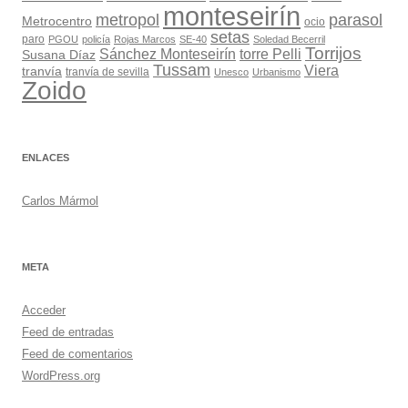
monteseirín
metropol
parasol
Metrocentro
ocio
setas
paro
PGOU
policía
Rojas Marcos
SE-40
Soledad Becerril
Torrijos
Sánchez Monteseirín
torre Pelli
Susana Díaz
Tussam
Viera
tranvía
tranvía de sevilla
Unesco
Urbanismo
Zoido
ENLACES
Carlos Mármol
META
Acceder
Feed de entradas
Feed de comentarios
WordPress.org