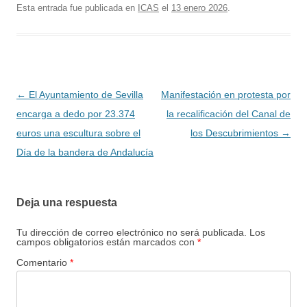
Esta entrada fue publicada en
ICAS
el
13 enero 2026
.
Navegación
←
El Ayuntamiento de Sevilla
Manifestación en protesta por
de
encarga a dedo por 23.374
la recalificación del Canal de
entradas
euros una escultura sobre el
los Descubrimientos
→
Día de la bandera de Andalucía
Deja una respuesta
Tu dirección de correo electrónico no será publicada.
Los
campos obligatorios están marcados con
*
Comentario
*