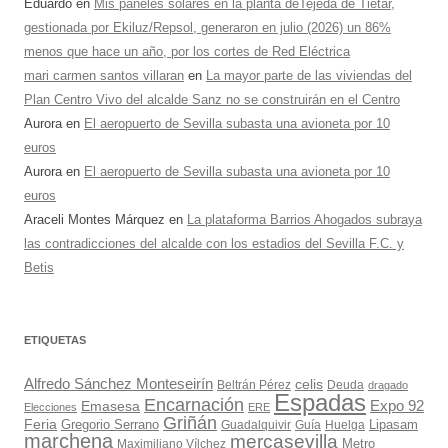
Eduardo
en
Mis paneles solares en la planta deTejeda de Tiétar,
gestionada por Ekiluz/Repsol, generaron en julio (2026) un 86%
menos que hace un año, por los cortes de Red Eléctrica
mari carmen santos villaran
en
La mayor parte de las viviendas del
Plan Centro Vivo del alcalde Sanz no se construirán en el Centro
Aurora
en
El aeropuerto de Sevilla subasta una avioneta por 10
euros
Aurora
en
El aeropuerto de Sevilla subasta una avioneta por 10
euros
Araceli Montes Márquez
en
La plataforma Barrios Ahogados subraya
las contradicciones del alcalde con los estadios del Sevilla F.C. y
Betis
ETIQUETAS
Alfredo Sánchez Monteseirín
celis
Beltrán Pérez
Deuda
dragado
Espadas
Encarnación
Expo 92
Emasesa
Elecciones
ERE
Griñán
Feria
Gregorio Serrano
Lipasam
Guadalquivir
Guía
Huelga
marchena
mercasevilla
Maximiliano Vílchez
Metro