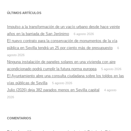
ÚLTIMOS ARTÍCULOS
Impulso a la transformación de un vacío urbano desde hace veinte
años en la barriada de San Jerónimo
6 agosto 2026
El nuevo contrato para la conservación de monumentos de la vía
pública en Sevilla tendrá un 25 por ciento más de presupuesto
6
agosto 2026
Ninguna instalación de paneles solares en una vivienda con aire
acondicionado podrá cumplir la futura norma europea
5 agosto 2026
El Ayuntamiento abre una consulta ciudadana sobre los toldos en las
vías públicas de Sevilla
5 agosto 2026
Julio (2026) deja 382 parados menos en Sevilla capital
4 agosto
2026
COMENTARIOS