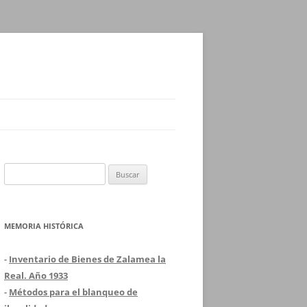
Buscar:
MEMORIA HISTÓRICA
-
Inventario de Bienes de Zalamea la
Real. Año 1933
-
Métodos para el blanqueo de