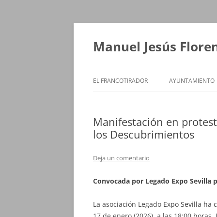
Saltar
al
contenido
Manuel Jesús Flore
EL FRANCOTIRADOR
AYUNTAMIENTO
Manifestación en protesta
los Descubrimientos
Deja un comentario
Convocada por Legado Expo Sevilla 
La asociación Legado Expo Sevilla ha
17 de enero (2026), a las 18:00 horas.