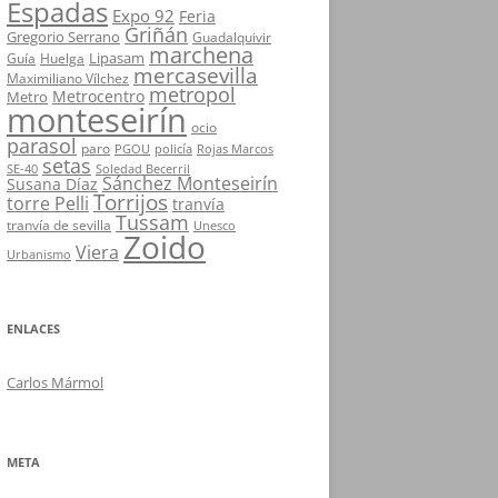
Espadas
Expo 92
Feria
Griñán
Gregorio Serrano
Guadalquivir
marchena
Lipasam
Guía
Huelga
mercasevilla
Maximiliano Vílchez
metropol
Metrocentro
Metro
monteseirín
ocio
parasol
paro
PGOU
policía
Rojas Marcos
setas
SE-40
Soledad Becerril
Sánchez Monteseirín
Susana Díaz
Torrijos
torre Pelli
tranvía
Tussam
tranvía de sevilla
Unesco
Zoido
Viera
Urbanismo
ENLACES
Carlos Mármol
META