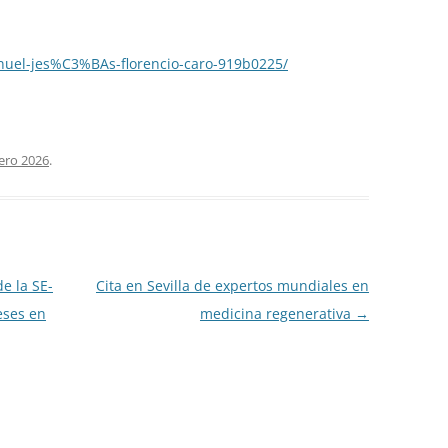
nuel-jes%C3%BAs-florencio-caro-919b0225/
ero 2026
.
e la SE-
Cita en Sevilla de expertos mundiales en
eses en
medicina regenerativa
→