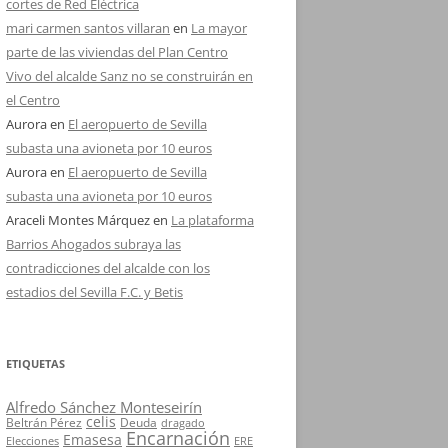
cortes de Red Eléctrica
mari carmen santos villaran
en
La mayor
parte de las viviendas del Plan Centro
Vivo del alcalde Sanz no se construirán en
el Centro
Aurora
en
El aeropuerto de Sevilla
subasta una avioneta por 10 euros
Aurora
en
El aeropuerto de Sevilla
subasta una avioneta por 10 euros
Araceli Montes Márquez
en
La plataforma
Barrios Ahogados subraya las
contradicciones del alcalde con los
estadios del Sevilla F.C. y Betis
ETIQUETAS
Alfredo Sánchez Monteseirín
celis
Beltrán Pérez
Deuda
dragado
Encarnación
Emasesa
Elecciones
ERE