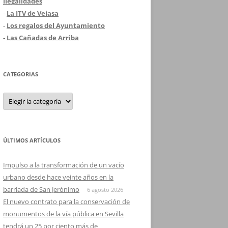
ilegalidades
-
La ITV de Veiasa
-
Los regalos del Ayuntamiento
-
Las Cañadas de Arriba
CATEGORIAS
Categorias
ÚLTIMOS ARTÍCULOS
Impulso a la transformación de un vacío
urbano desde hace veinte años en la
barriada de San Jerónimo
6 agosto 2026
El nuevo contrato para la conservación de
monumentos de la vía pública en Sevilla
tendrá un 25 por ciento más de