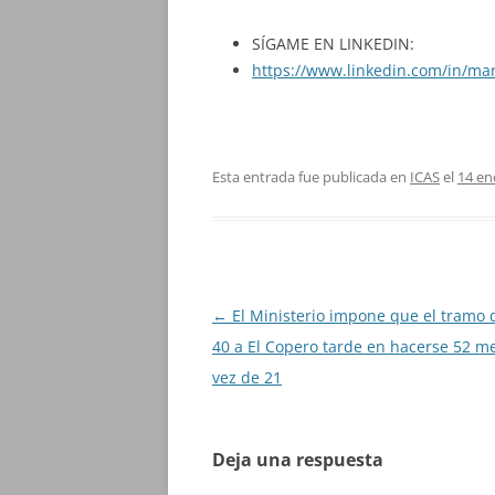
SÍGAME EN LINKEDIN:
https://www.linkedin.com/in/ma
Esta entrada fue publicada en
ICAS
el
14 en
Navegación
←
El Ministerio impone que el tramo d
de
40 a El Copero tarde en hacerse 52 m
entradas
vez de 21
Deja una respuesta