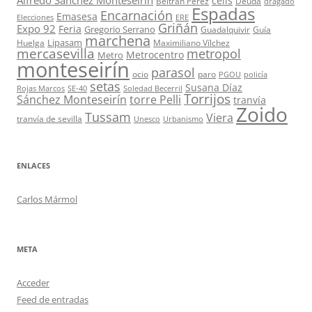
Alfredo Sánchez Monteseirín
celis
Beltrán Pérez
Deuda
dragado
Espadas
Encarnación
Emasesa
Elecciones
ERE
Griñán
Expo 92
Feria
Gregorio Serrano
Guadalquivir
Guía
marchena
Lipasam
Huelga
Maximiliano Vílchez
mercasevilla
metropol
Metrocentro
Metro
monteseirín
parasol
ocio
paro
PGOU
policía
setas
Susana Díaz
Rojas Marcos
SE-40
Soledad Becerril
Torrijos
Sánchez Monteseirín
torre Pelli
tranvía
Zoido
Tussam
Viera
tranvía de sevilla
Unesco
Urbanismo
ENLACES
Carlos Mármol
META
Acceder
Feed de entradas