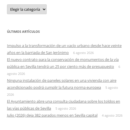
Categorias
ÚLTIMOS ARTÍCULOS
Impulso a la transformación de un vacío urbano desde hace veinte
años en la barriada de San Jerónimo
6 agosto 2026
El nuevo contrato para la conservación de monumentos de la vía
pública en Sevilla tendrá un 25 por ciento más de presupuesto
6
agosto 2026
Ninguna instalación de paneles solares en una vivienda con aire
acondicionado podrá cumplir la futura norma europea
5 agosto
2026
El Ayuntamiento abre una consulta ciudadana sobre los toldos en
las vías públicas de Sevilla
5 agosto 2026
Julio (2026) deja 382 parados menos en Sevilla capital
4 agosto 2026