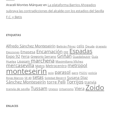
Araceli Montes Márquez
en
La plataforma Barrios Ahogados
subraya las contradicciones del alcalde con los estadios del Sevilla
F.C. y Betis
ETIQUETAS
Alfredo Sánchez Monteseirín
celis
Beltrán Pérez
Deuda
dragado
Espadas
Encarnación
Emasesa
Elecciones
ERE
Griñán
Expo 92
Feria
Gregorio Serrano
Guadalquivir
Guía
marchena
Lipasam
Huelga
Maximiliano Vílchez
mercasevilla
metropol
Metrocentro
Metro
monteseirín
parasol
ocio
paro
PGOU
policía
setas
Susana Díaz
Rojas Marcos
SE-40
Soledad Becerril
Torrijos
Sánchez Monteseirín
torre Pelli
tranvía
Zoido
Tussam
Viera
tranvía de sevilla
Unesco
Urbanismo
ENLACES