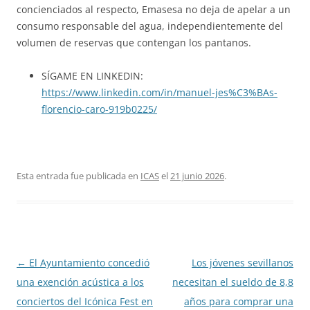
concienciados al respecto, Emasesa no deja de apelar a un
consumo responsable del agua, independientemente del
volumen de reservas que contengan los pantanos.
SÍGAME EN LINKEDIN:
https://www.linkedin.com/in/manuel-jes%C3%BAs-
florencio-caro-919b0225/
Esta entrada fue publicada en
ICAS
el
21 junio 2026
.
Navegación
←
El Ayuntamiento concedió
Los jóvenes sevillanos
de
una exención acústica a los
necesitan el sueldo de 8,8
entradas
conciertos del Icónica Fest en
años para comprar una